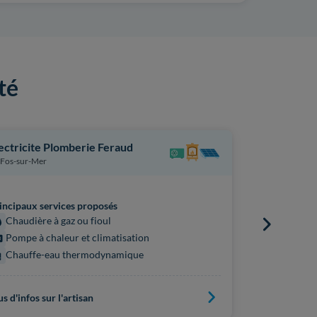
té
ectricite Plomberie Feraud
Gener Froi
Fos-sur-Mer
Vitrolles
incipaux services proposés
Principaux s
Chaudière à gaz ou fioul
Chaudière
Pompe à chaleur et climatisation
Pompe à 
Chauffe-eau thermodynamique
Chauffe
us d'infos sur l'artisan
Plus d'infos s