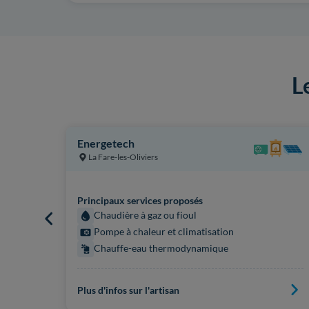
L
Energetech
La Fare-les-Oliviers
Principaux services proposés
Chaudière à gaz ou fioul
Pompe à chaleur et climatisation
Chauffe-eau thermodynamique
Plus d'infos sur l'artisan