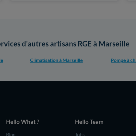
ervices d'autres artisans RGE à Marseille
le
Climatisation à Marseille
Pompe à cha
Hello What ?
Hello Team
Blog
Jobs