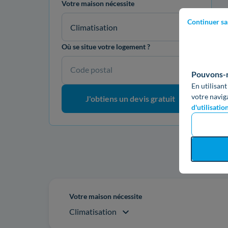
Votre maison nécessite
Continuer sa
Climatisation
Où se situe votre logement ?
Code postal
Pouvons-no
En utilisant
votre navig
J'obtiens un devis gratuit
d'utilisatio
Re
Votre maison nécessite
Climatisation