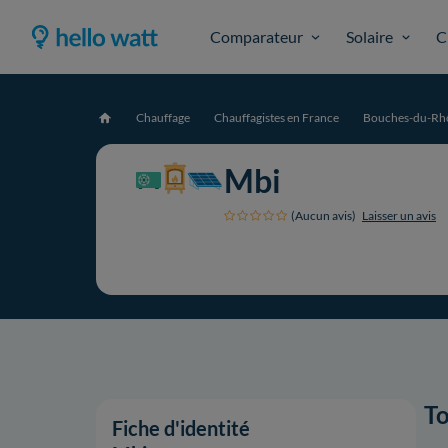
Comparateur
Solaire
C
Chauffage
Chauffagistes en France
Bouches-du-Rh
Accueil
Mbi
(Aucun avis)
Laisser un avis
To
Fiche d'identité