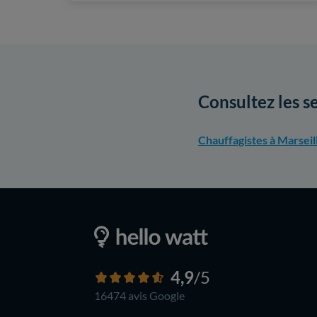
Consultez les s
Chauffagistes à Marseil
4,9
/5
16474 avis
Google