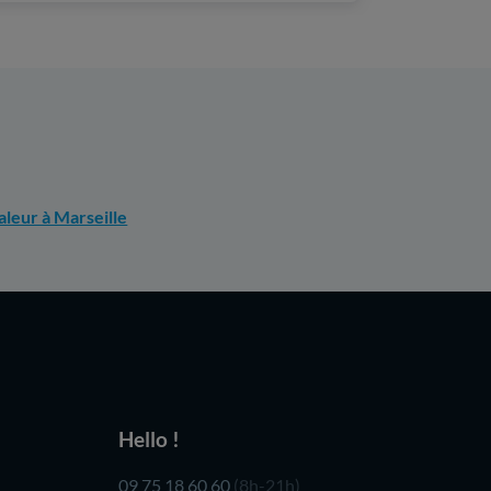
leur à Marseille
Hello !
09 75 18 60 60
(8h-21h)