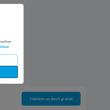
nnaliser
itique
ics
J'obtiens un devis gratuit