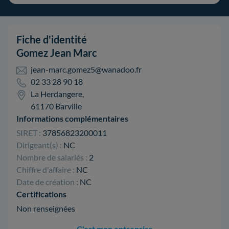
Fiche d'identité
Gomez Jean Marc
jean-marc.gomez5@wanadoo.fr
02 33 28 90 18
La Herdangere,
61170 Barville
Informations complémentaires
SIRET :
37856823200011
Dirigeant(s) :
NC
Nombre de salariés :
2
Chiffre d'affaire :
NC
Date de création :
NC
Certifications
Non renseignées
C'est mon entreprise