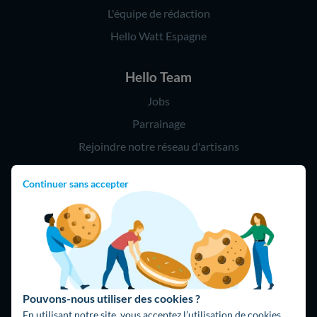
L'équipe de rédaction
Hello Watt Espagne
Hello Team
Jobs
Parrainage
Rejoindre notre réseau d'artisans
Continuer sans accepter
Hello !
09 75 18 60 60
(8h-21h)
75018 Paris
Pouvons-nous utiliser des cookies ?
En utilisant notre site, vous acceptez l’utilisation de cookies