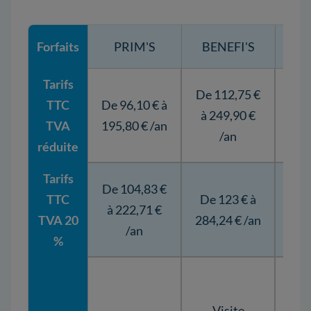
Forfaits
PRIM'S
BENEFI'S
T
Tarifs
De 112,75 €
TTC
De 96,10 € à
à 249,90 €
278
TVA
195,80 € /an
/an
réduite
Tarifs
De 104,83 €
TTC
De 123 € à
à 222,71 €
303
TVA 20
284,24 € /an
/an
%
d'
Visite