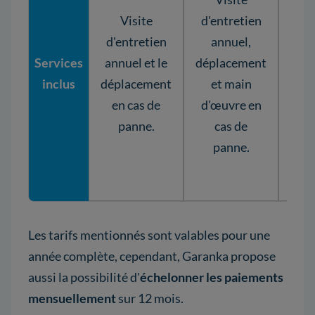
ann
Visite
d'entretien
cas
d'entretien
annuel,
Services
annuel et le
déplacement
dép
inclus
déplacement
et main
en cas de
d'œuvre en
d'œ
panne.
cas de
rem
panne.
de
son
Les tarifs mentionnés sont valables pour une
année complète, cependant, Garanka propose
aussi la possibilité d'
échelonner les paiements
mensuellement
sur 12 mois.