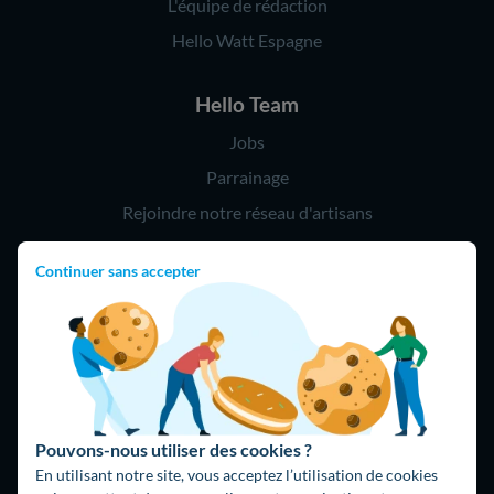
L'équipe de rédaction
Hello Watt Espagne
Hello Team
Jobs
Parrainage
Rejoindre notre réseau d'artisans
Continuer sans accepter
Hello !
09 75 18 60 60
(8h-21h)
75018 Paris
Pouvons-nous utiliser des cookies ?
En utilisant notre site, vous acceptez l’utilisation de cookies