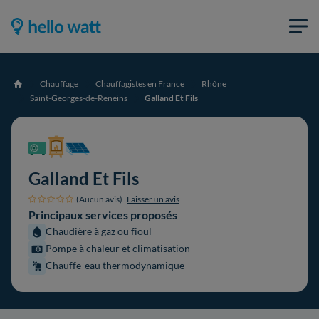
Chauffage
Chauffagistes en France
Rhône
Accueil
Saint-Georges-de-Reneins
Galland Et Fils
Galland Et Fils
(Aucun avis)
Laisser un avis
Principaux services proposés
Chaudière à gaz ou fioul
Pompe à chaleur et climatisation
Chauffe-eau thermodynamique