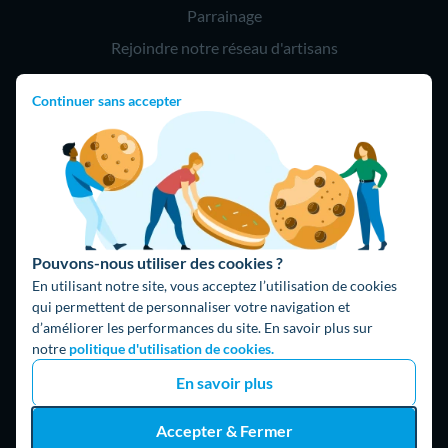
Parrainage
Rejoindre notre réseau d'artisans
Continuer sans accepter
Hello !
09 75 18 60 60
(8h-21h)
75018 Paris
Pouvons-nous utiliser des cookies ?
En utilisant notre site, vous acceptez l’utilisation de cookies
qui permettent de personnaliser votre navigation et
d’améliorer les performances du site. En savoir plus sur
Fait avec ⚡ par Hello Watt
notre
politique d'utilisation de cookies.
© 2026 Hello Watt |
CGU
|
Mentions légales
|
Données
En savoir plus
personnelles
|
Cookies
|
Méthodologie et fonctionnement du
comparateur
|
Traitement des avis
Accepter & Fermer