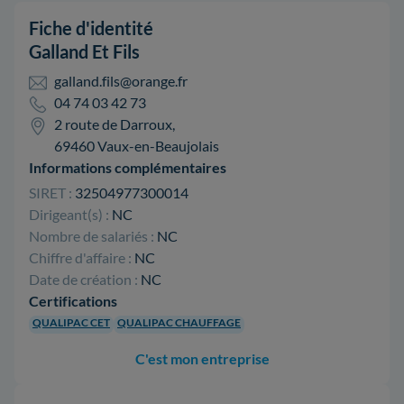
Fiche d'identité
Galland Et Fils
galland.fils@orange.fr
04 74 03 42 73
2 route de Darroux,
69460 Vaux-en-Beaujolais
Informations complémentaires
SIRET :
32504977300014
Dirigeant(s) :
NC
Nombre de salariés :
NC
Chiffre d'affaire :
NC
Date de création :
NC
Certifications
QUALIPAC CET
QUALIPAC CHAUFFAGE
C'est mon entreprise