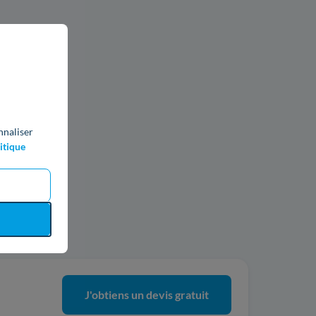
nnaliser
itique
ics
J'obtiens un devis gratuit