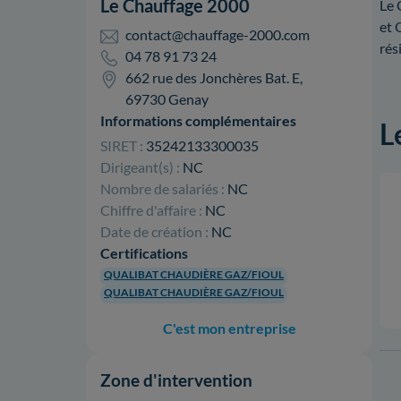
Le Chauffage 2000
Le 
et 
contact@chauffage-2000.com
rés
04 78 91 73 24
662 rue des Jonchères Bat. E,
69730 Genay
Informations complémentaires
L
SIRET :
35242133300035
Dirigeant(s) :
NC
Nombre de salariés :
NC
Chiffre d'affaire :
NC
Date de création :
NC
Certifications
QUALIBAT CHAUDIÈRE GAZ/FIOUL
QUALIBAT CHAUDIÈRE GAZ/FIOUL
C'est mon entreprise
Zone d'intervention