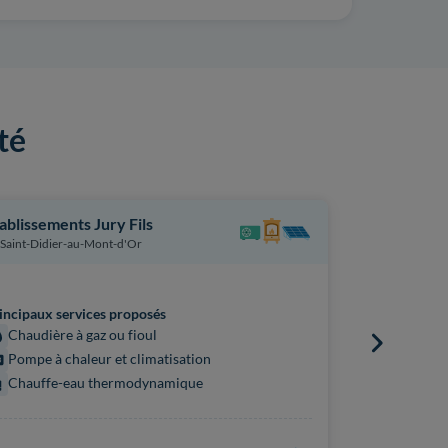
té
ablissements Jury Fils
Adm Plombe
Saint-Didier-au-Mont-d'Or
Anse
incipaux services proposés
Principaux s
Chaudière à gaz ou fioul
Chauffe
Pompe à chaleur et climatisation
Pompe à 
Chauffe-eau thermodynamique
Chaudière