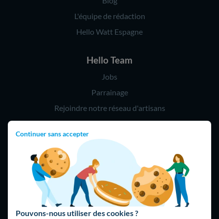
Blog
L'équipe de rédaction
Hello Watt Espagne
Hello Team
Jobs
Parrainage
Rejoindre notre réseau d'artisans
Continuer sans accepter
Hello !
09 75 18 60 60
(8h-21h)
75018 Paris
Pouvons-nous utiliser des cookies ?