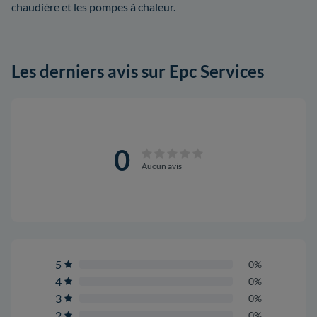
chaudière et les pompes à chaleur.
Les derniers avis sur Epc Services
0
Aucun avis
5
0%
4
0%
3
0%
2
0%