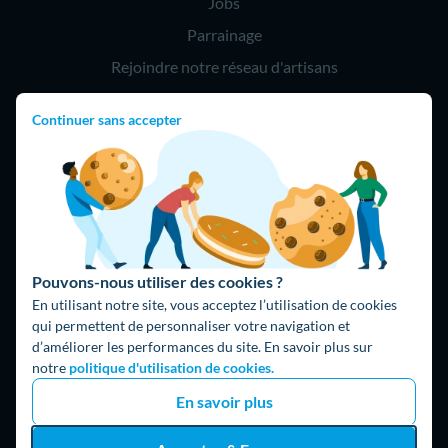
Jobs
Parrainage
Rejoindre notre réseau d'artisans
Continuer sans accepter
Hello !
09 75 18 60 60
(8h-21h)
75018 Paris
Pouvons-nous utiliser des cookies ?
En utilisant notre site, vous acceptez l’utilisation de cookies
qui permettent de personnaliser votre navigation et
d’améliorer les performances du site. En savoir plus sur
Fait avec ⚡ par Hello Watt
notre
politique d'utilisation de cookies.
© 2026 Hello Watt |
CGU
|
Mentions légales
|
Données
En savoir plus
personnelles
|
Cookies
|
Méthodologie et fonctionnement du
comparateur
|
Traitement des avis