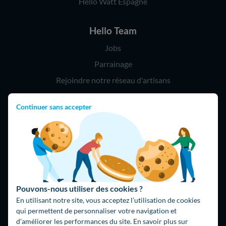
Hello Watt Espagne
Hello Team
Jobs
Parrainage
Rejoindre notre réseau d'artisans
Continuer sans accepter
Hello !
09 75 18 60 60
(8h-21h)
75018 Paris
Pouvons-nous utiliser des cookies ?
En utilisant notre site, vous acceptez l’utilisation de cookies
qui permettent de personnaliser votre navigation et
d’améliorer les performances du site. En savoir plus sur