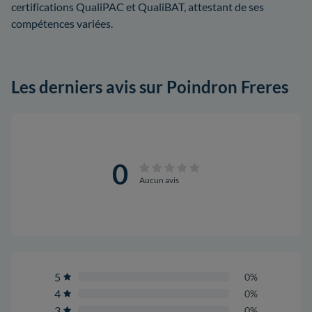
certifications QualiPAC et QualiBAT, attestant de ses
compétences variées.
Les derniers avis sur Poindron Freres
0
Aucun avis
5
0%
4
0%
3
0%