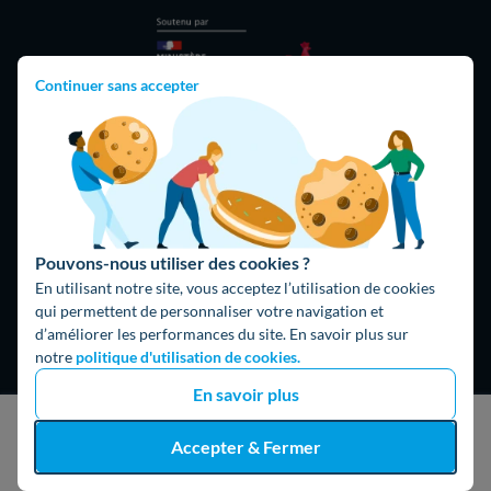
Continuer sans accepter
Hello What ?
Blog
Pouvons-nous utiliser des cookies ?
L'équipe de rédaction
En utilisant notre site, vous acceptez l’utilisation de cookies
qui permettent de personnaliser votre navigation et
Hello Watt Espagne
d’améliorer les performances du site. En savoir plus sur
notre
politique d'utilisation de cookies.
Hello Team
En savoir plus
Jobs
J'obtiens un devis gratuit
Accepter & Fermer
Parrainage
Rejoindre notre réseau d'artisans