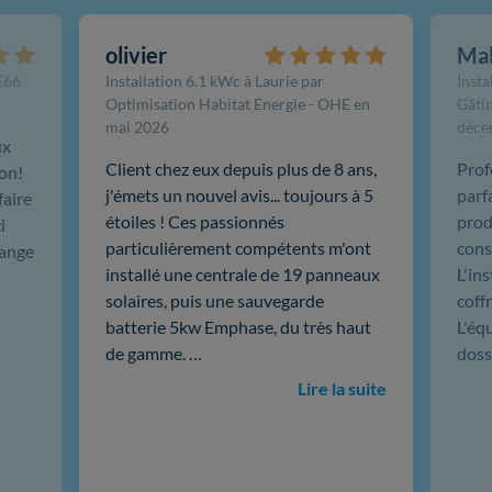
olivier
Ma
FE66
Installation 6,1 kWc à Laurie par
Insta
Optimisation Habitat Energie - OHE en
Gâtin
mai 2026
déce
ux
Client chez eux depuis plus de 8 ans,
Prof
ion!
j'émets un nouvel avis... toujours à 5
parf
faire
étoiles ! Ces passionnés
produ
i
particulièrement compétents m'ont
cons
hange
installé une centrale de 19 panneaux
L'in
solaires, puis une sauvegarde
coffr
batterie 5kw Emphase, du très haut
L'éq
de gamme. …
doss
Lire la suite