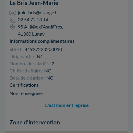
Le Bris Jean-Marie
jmle-bris@orange.fr
02 54 72 13 14
95 Allã©e d'Asniã¨res,
41360 Lunay
Informations complémentaires
SIRET :
41927223200010
Dirigeant(s) :
NC
Nombre de salariés :
2
Chiffre d'affaire :
NC
Date de création :
NC
Certifications
Non renseignées
C'est mon entreprise
Zone d'intervention