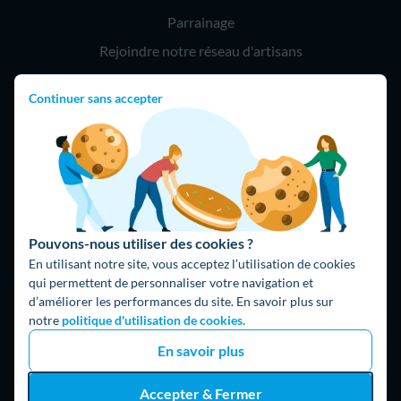
Parrainage
Rejoindre notre réseau d'artisans
Continuer sans accepter
Hello !
09 75 18 60 60
(8h-21h)
75018 Paris
Pouvons-nous utiliser des cookies ?
En utilisant notre site, vous acceptez l’utilisation de cookies
qui permettent de personnaliser votre navigation et
d’améliorer les performances du site. En savoir plus sur
Fait avec ⚡ par Hello Watt
notre
politique d'utilisation de cookies.
© 2026 Hello Watt |
CGU
|
Mentions légales
|
Données
En savoir plus
personnelles
|
Cookies
|
Méthodologie et fonctionnement du
comparateur
|
Traitement des avis
Accepter & Fermer