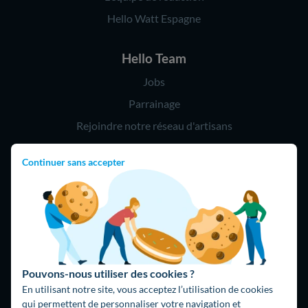
Hello Watt Espagne
Hello Team
Jobs
Parrainage
Rejoindre notre réseau d'artisans
Continuer sans accepter
Hello !
09 75 18 60 60
(8h-21h)
75018 Paris
Pouvons-nous utiliser des cookies ?
En utilisant notre site, vous acceptez l’utilisation de cookies
qui permettent de personnaliser votre navigation et