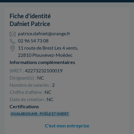
Fiche d'identité
Dafniet Patrice
patrice.dafniet@orange.fr
02 96 54 73 08
11 route de Brest Les 4 vents,
22810 Plounévez-Moëdec
Informations complémentaires
SIRET :
42273232100019
Dirigeant(s) :
NC
Nombre de salariés :
2
Chiffre d'affaire :
NC
Date de création :
NC
Certifications
QUALIBOIS AIR - POÊLE ET INSERT
C'est mon entreprise