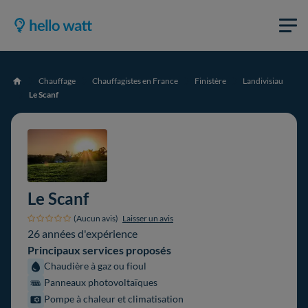
Chauffage
Chauffagistes en France
Finistère
Landivisiau
Accueil
Le Scanf
Le Scanf
(Aucun avis)
Laisser un avis
26 années d'expérience
Principaux services proposés
Chaudière à gaz ou fioul
Panneaux photovoltaïques
Pompe à chaleur et climatisation