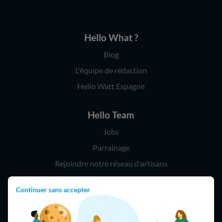
Hello What ?
Blog
L'équipe de rédaction
Hello Watt Espagne
Hello Team
Jobs
Parrainage
Rejoindre notre réseau d'artisans
Continuer sans accepter
Hello !
09 75 18 60 60
(8h-21h)