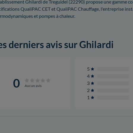
tablissement Ghilardi de Treguidel (22290) propose une gamme co
tifications QualiPAC CET et QualiPAC Chauffage, l'entreprise inst
rmodynamiques et pompes à chaleur.
es derniers avis sur Ghilardi
5
4
0
3
Aucun avis
2
1