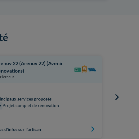
té
enov 22 (Arenov 22) (Avenir
Colas Mich
Plouvara
novations)
Plerneuf
Principaux s
Chauffag
incipaux services proposés
Projet complet de rénovation
Pompe à 
us d'infos sur l'artisan
Plus d'infos s