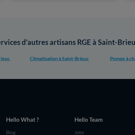
ervices d'autres artisans RGE à Saint-Brie
rieuc
Climatisation à Saint-Brieuc
Pompe à cha
Hello What ?
Hello Team
Blog
Jobs