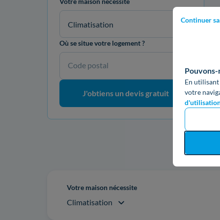
Votre maison nécessite
Continuer sa
Climatisation
Où se situe votre logement ?
Code postal
Pouvons-no
En utilisant
votre navig
J'obtiens un devis gratuit
d'utilisatio
Re
Votre maison nécessite
Climatisation