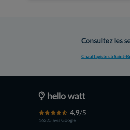
Consultez les s
Chauffagistes à Saint-B
4,9
/5
16325 avis
Google