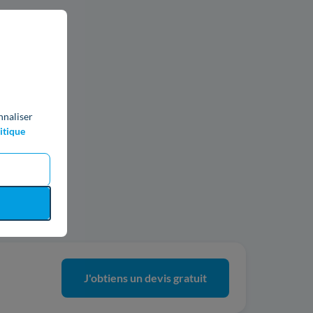
nnaliser
itique
ics
J'obtiens un devis gratuit