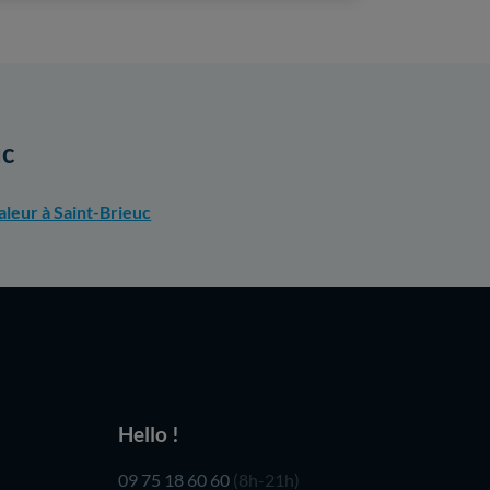
uc
leur à Saint-Brieuc
Hello !
09 75 18 60 60
(8h-21h)