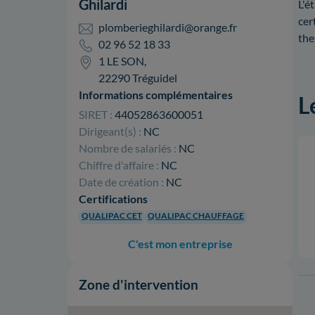
Ghilardi
L'é
cer
plomberieghilardi@orange.fr
the
02 96 52 18 33
1 LE SON,
22290 Tréguidel
Informations complémentaires
L
SIRET :
44052863600051
Dirigeant(s) :
NC
Nombre de salariés :
NC
Chiffre d'affaire :
NC
Date de création :
NC
Certifications
QUALIPAC CET
QUALIPAC CHAUFFAGE
C'est mon entreprise
Zone d'intervention