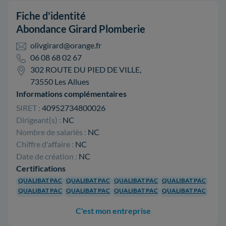
Fiche d'identité
Abondance Girard Plomberie
olivgirard@orange.fr
06 08 68 02 67
302 ROUTE DU PIED DE VILLE,
73550 Les Allues
Informations complémentaires
SIRET :
40952734800026
Dirigeant(s) :
NC
Nombre de salariés :
NC
Chiffre d'affaire :
NC
Date de création :
NC
Certifications
QUALIBAT PAC
QUALIBAT PAC
QUALIBAT PAC
QUALIBAT PAC
QUALIBAT PAC
QUALIBAT PAC
QUALIBAT PAC
QUALIBAT PAC
C'est mon entreprise