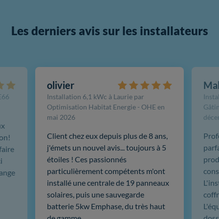
Les derniers avis sur les installateurs
olivier
Ma
FE66
Installation 6,1 kWc à Laurie par
Insta
Optimisation Habitat Energie - OHE en
Gâtin
mai 2026
déce
ux
Client chez eux depuis plus de 8 ans,
Prof
ion!
j'émets un nouvel avis... toujours à 5
parf
faire
étoiles ! Ces passionnés
produ
i
particulièrement compétents m'ont
cons
hange
installé une centrale de 19 panneaux
L'in
solaires, puis une sauvegarde
coffr
batterie 5kw Emphase, du très haut
L'éq
de gamme. …
doss