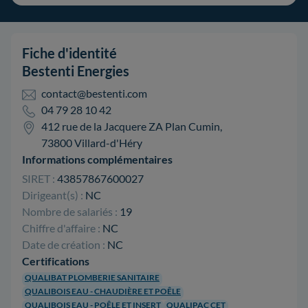
Fiche d'identité
Bestenti Energies
contact@bestenti.com
04 79 28 10 42
412 rue de la Jacquere ZA Plan Cumin,
73800 Villard-d'Héry
Informations complémentaires
SIRET :
43857867600027
Dirigeant(s) :
NC
Nombre de salariés :
19
Chiffre d'affaire :
NC
Date de création :
NC
Certifications
QUALIBAT PLOMBERIE SANITAIRE
QUALIBOIS EAU - CHAUDIÈRE ET POÊLE
QUALIBOIS EAU - POÊLE ET INSERT
QUALIPAC CET