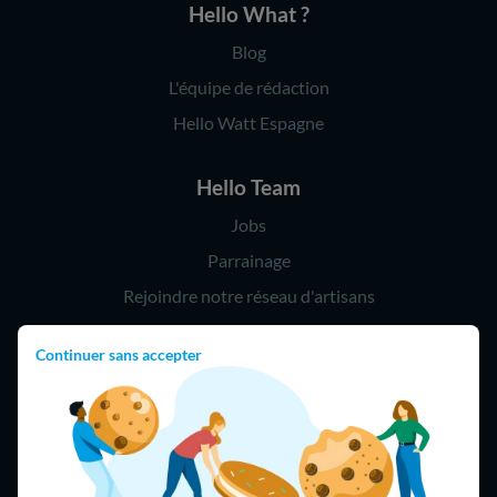
Hello What ?
Blog
L'équipe de rédaction
Hello Watt Espagne
Hello Team
Jobs
Parrainage
Rejoindre notre réseau d'artisans
Continuer sans accepter
Hello !
09 75 18 60 60
(8h-21h)
75018 Paris