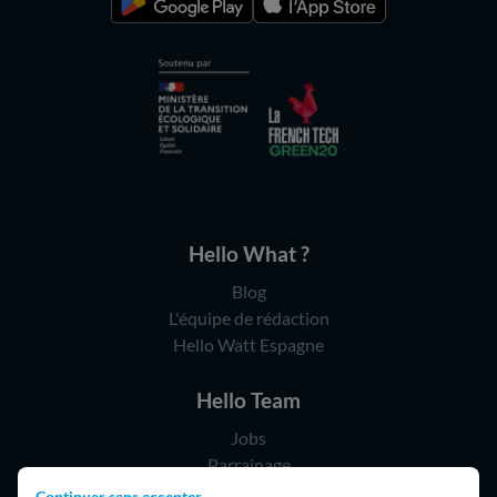
Hello What ?
Blog
L'équipe de rédaction
Hello Watt Espagne
Hello Team
Jobs
Parrainage
Rejoindre notre réseau d'artisans
Continuer sans accepter