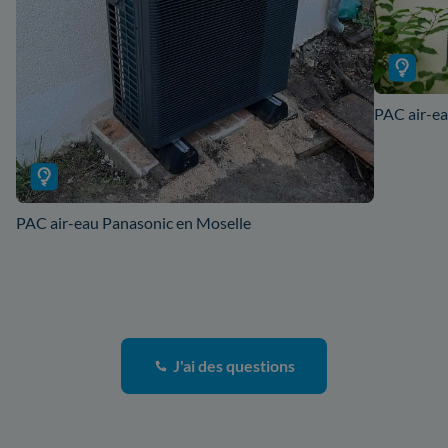
PAC air-ea
PAC air-eau Panasonic en Moselle
J'ai des questions