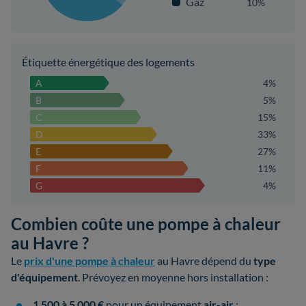
Gaz
10%
Étiquette énergétique des logements
A
4%
B
5%
C
15%
D
33%
E
27%
F
11%
G
4%
Combien coûte une pompe à chaleur
au Havre ?
Le
prix d'une pompe à chaleur
au Havre dépend du
type
d'équipement
. Prévoyez en moyenne hors installation :
1 500 à 5 000 €
pour un équipement
air-air
;