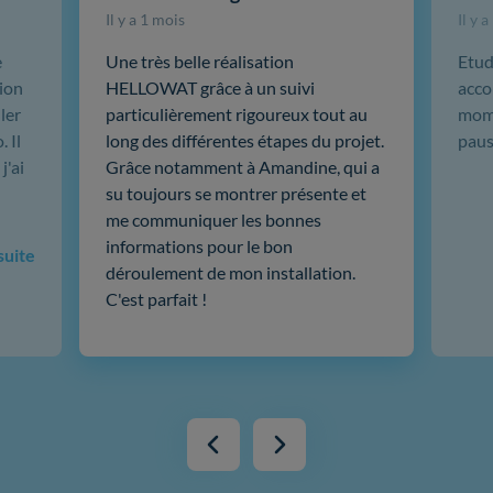
Il y a 1 mois
Il y 
e
Une très belle réalisation
Etud
ion
HELLOWAT grâce à un suivi
acco
ler
particulièrement rigoureux tout au
mome
 Il
long des différentes étapes du projet.
paus
j'ai
Grâce notamment à Amandine, qui a
su toujours se montrer présente et
me communiquer les bonnes
informations pour le bon
 suite
déroulement de mon installation.
C'est parfait !