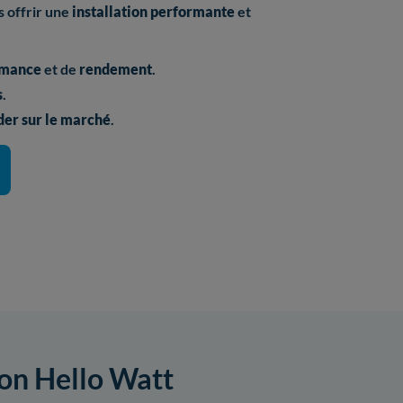
 offrir une
installation performante
et
rmance
et de
rendement
.
s
.
er sur le marché
.
ion Hello Watt