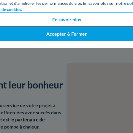
ation et d’améliorer les performances du site. En savoir plus sur notre
pol
Obtenir un devis gratuit
n de cookies.
En savoir plus
Accepter & Fermer
nt leur bonheur
u service de votre projet à
 effectuées avec succès dans
t est le
partenaire de
de pompe à chaleur.