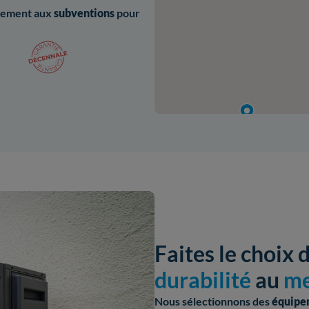
ilement aux
subventions
pour
Faites le choix 
durabilité
au
me
Nous sélectionnons des
équipe