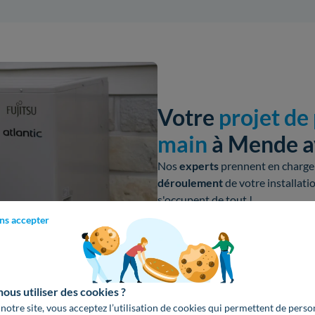
Votre
projet de
main
à Mende a
Nos
experts
prennent en charge 
déroulement
de votre
installati
s'occupent de tout !
ns accepter
Dimensionnement
de l'inst
Déduction des aides
du dev
Installation par notre réseau
l'Environnement).
us utiliser des cookies ?
 notre site, vous acceptez l’utilisation de cookies qui permettent de perso