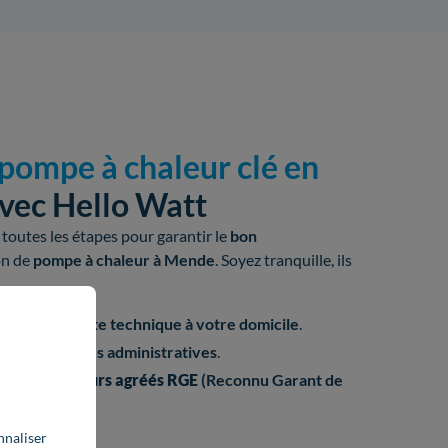
 pompe à chaleur clé en
vec Hello Watt
toutes les étapes pour garantir le
bon
on de
pompe à chaleur à Mende
. Soyez tranquille, ils
allation et
visite technique à votre domicile
.
is et
formalités administratives
.
 d'
installateurs
agréés
RGE
(Reconnu Garant de
nnaliser