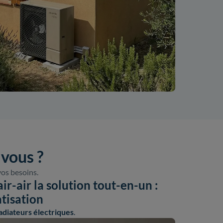
 vous ?
vos besoins.
r-air la solution tout-en-un :
atisation
adiateurs électriques
.