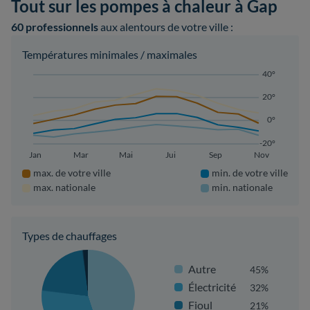
Tout sur les pompes à chaleur à Gap
60 professionnels
aux alentours de votre ville :
Températures minimales / maximales
40°
20°
0°
-20°
Jan
Mar
Mai
Jui
Sep
Nov
max. de votre ville
min. de votre ville
max. nationale
min. nationale
Types de chauffages
Autre
45%
Électricité
32%
Fioul
21%