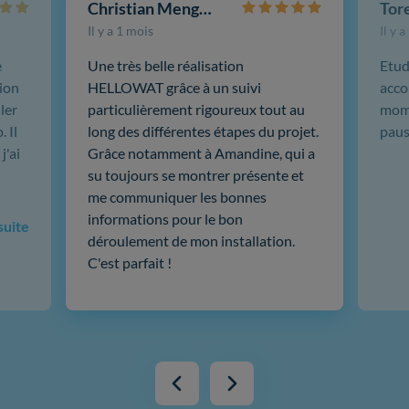
Christian Mengotti
Il y a 1 mois
Il y 
e
Une très belle réalisation
Etud
ion
HELLOWAT grâce à un suivi
acco
ler
particulièrement rigoureux tout au
mome
 Il
long des différentes étapes du projet.
paus
j'ai
Grâce notamment à Amandine, qui a
su toujours se montrer présente et
me communiquer les bonnes
informations pour le bon
 suite
déroulement de mon installation.
C'est parfait !