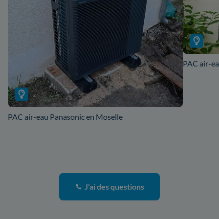
PAC air-ea
PAC air-eau Panasonic en Moselle
J'ai des questions