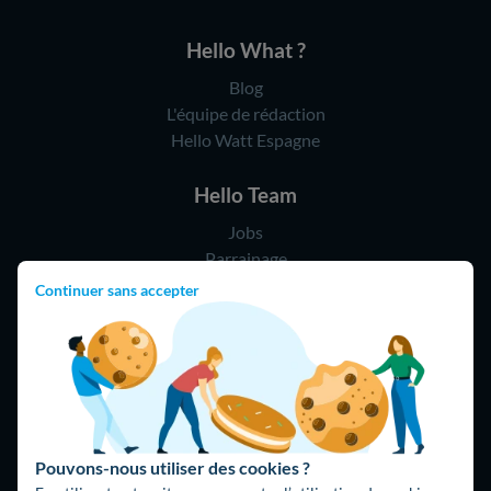
Hello What ?
Blog
L'équipe de rédaction
Hello Watt Espagne
Hello Team
Jobs
Parrainage
Rejoindre notre réseau d'artisans
Continuer sans accepter
Hello !
09 75 18 60 60
(8h-21h)
75018 Paris
Pouvons-nous utiliser des cookies ?