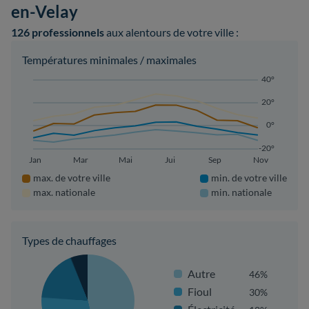
en-Velay
126 professionnels
aux alentours de votre ville :
Températures minimales / maximales
40°
20°
0°
-20°
Jan
Mar
Mai
Jui
Sep
Nov
max. de votre ville
min. de votre ville
max. nationale
min. nationale
Types de chauffages
Autre
46%
Fioul
30%