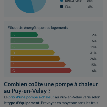
Électricité
18%
Gaz
6%
Étiquette énergétique des logements
A
2%
B
6%
C
14%
D
31%
E
26%
F
15%
G
6%
Combien coûte une pompe à chaleur
au Puy-en-Velay ?
Le
prix d'une pompe à chaleur
au Puy-en-Velay varie selon
le
type d'équipement
. Prévoyez en moyenne sans les frais