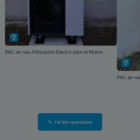
PAC air-eau Mitsubishi Electric dans le Rhône
PAC air-ea
J'ai des questions