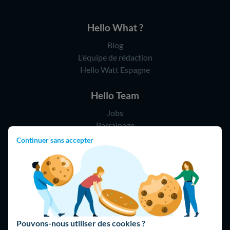
Hello What ?
Blog
L'équipe de rédaction
Hello Watt Espagne
Hello Team
Jobs
Parrainage
Rejoindre notre réseau d'artisans
Continuer sans accepter
Hello !
09 75 18 60 60
(8h-21h)
75018 Paris
Pouvons-nous utiliser des cookies ?