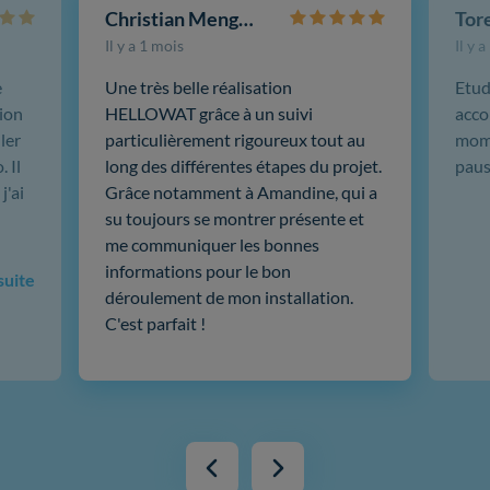
Christian Mengotti
Il y a 1 mois
Il y 
e
Une très belle réalisation
Etud
ion
HELLOWAT grâce à un suivi
acco
ler
particulièrement rigoureux tout au
mome
 Il
long des différentes étapes du projet.
paus
j'ai
Grâce notamment à Amandine, qui a
su toujours se montrer présente et
me communiquer les bonnes
informations pour le bon
 suite
déroulement de mon installation.
C'est parfait !