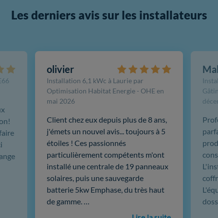
Les derniers avis sur les installateurs
olivier
Ma
FE66
Installation 6,1 kWc à Laurie par
Insta
Optimisation Habitat Energie - OHE en
Gâtin
mai 2026
déce
ux
Client chez eux depuis plus de 8 ans,
Prof
ion!
j'émets un nouvel avis... toujours à 5
parf
faire
étoiles ! Ces passionnés
produ
i
particulièrement compétents m'ont
cons
hange
installé une centrale de 19 panneaux
L'in
solaires, puis une sauvegarde
coffr
batterie 5kw Emphase, du très haut
L'éq
de gamme. …
doss
Lire la suite