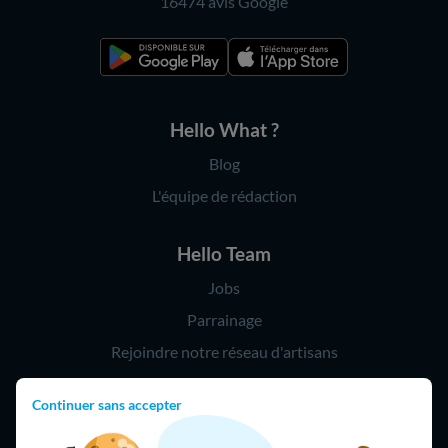
16474 avis
Google
Hello What ?
Blog
L'équipe de rédaction
Hello Team
Jobs
Parrainage
Rejoindre notre réseau d'artisans
Continuer sans accepter
Hello !
09 75 18 60 60
(8h-21h)