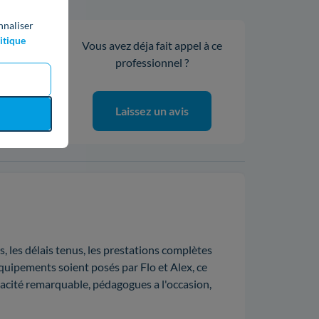
nnaliser
itique
Vous avez déja fait appel à ce
100%
professionnel ?
0%
0%
0%
Laissez un avis
0%
, les délais tenus, les prestations complètes
équipements soient posés par Flo et Alex, ce
cacité remarquable, pédagogues a l'occasion,