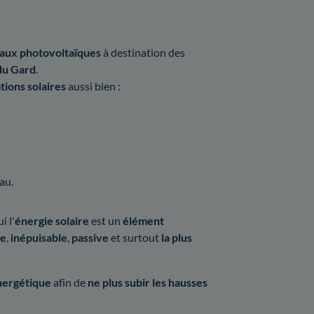
neaux photovoltaïques
à destination des
du Gard
.
tions solaires
aussi bien :
au.
i l'
énergie solaire
est un
élément
te
,
inépuisable
,
passive
et surtout
la plus
nergétique
afin de
ne plus subir les hausses