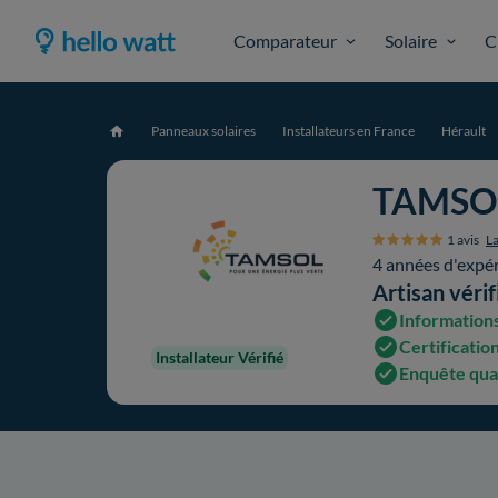
Comparateur
Solaire
C
Panneaux solaires
Installateurs en France
Hérault
Accueil
TAMSO
1 avis
La
4 années d'expé
Artisan vérif
Informations
Certification
Installateur Vérifié
Enquête qua