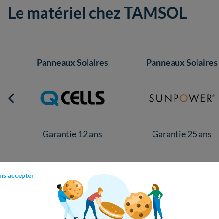
Le matériel chez TAMSOL
Panneaux Solaires
Panneaux Solaires
Garantie 25 ans
Garantie 12 ans
ns accepter
es derniers avis sur TAMSOL