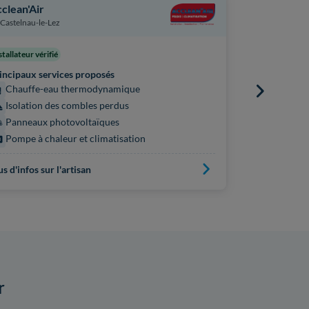
clean'Air
Acea Energ
Castelnau-le-Lez
Montpellier
stallateur vérifié
incipaux services proposés
Principaux s
Chauffe-eau thermodynamique
Panneaux
Isolation des combles perdus
Pompe à 
Panneaux photovoltaïques
Pompe à chaleur et climatisation
Plus d'infos s
us d'infos sur l'artisan
r