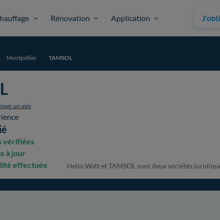
hauffage
Rénovation
Application
J'obt
Montpellier
TAMSOL
L
isser un avis
rience
ié
 vérifiées
s à jour
lité effectuée
Hello Watt et TAMSOL sont deux sociétés juridiqueme