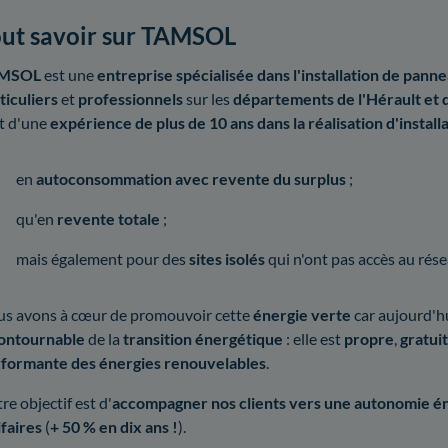
ut savoir sur TAMSOL
MSOL
est une
entreprise spécialisée dans l'installation de pan
ticuliers
et
professionnels
sur les
départements de l'Hérault et 
t d'une
expérience de plus de 10 ans dans la réalisation d'installa
en
autoconsommation avec revente du surplus
;
qu'en
revente totale
;
mais également pour des
sites isolés
qui n'ont pas accès au rése
s avons à cœur de promouvoir cette
énergie verte
car aujourd'hu
ontournable
de la
transition énergétique
: elle est
propre
,
gratui
formante des énergies renouvelables
.
re objectif est d'
accompagner nos clients vers une autonomie é
ifaires
(
+ 50 % en dix ans !
).