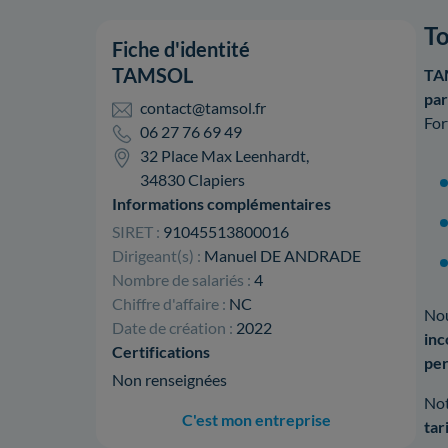
To
Fiche d'identité
TAMSOL
TA
par
contact@tamsol.fr
For
06 27 76 69 49
32 Place Max Leenhardt,
34830 Clapiers
Informations complémentaires
SIRET :
91045513800016
Dirigeant(s) :
Manuel DE ANDRADE
Nombre de salariés :
4
Chiffre d'affaire :
NC
Nou
Date de création :
2022
inc
Certifications
per
Non renseignées
Not
C'est mon entreprise
tar