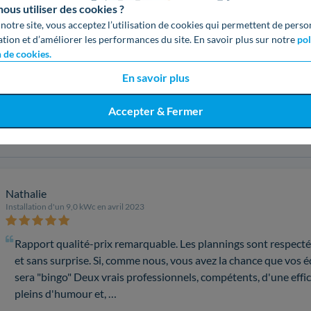
us utiliser des cookies ?
 notre site, vous acceptez l’utilisation de cookies qui permettent de perso
ation et d’améliorer les performances du site. En savoir plus sur notre
pol
5
n de cookies.
4
5,0
En savoir plus
3
1 avis
2
Accepter & Fermer
1
Nathalie
Installation d'un 9,0 kWc en avril 2023
Rapport qualité-prix remarquable. Les plannings sont respectés
et sans surprise. Si, comme nous, vous avez la chance que vos 
sera "bingo" Deux vrais professionnels, compétents, d'une effi
pleins d'humour et, …