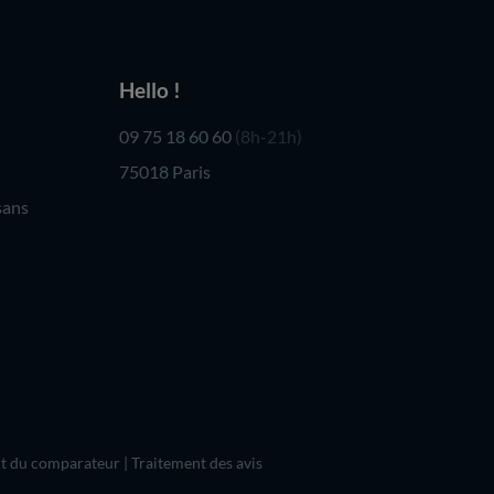
Hello !
09 75 18 60 60
(8h-21h)
75018 Paris
sans
t du comparateur
|
Traitement des avis