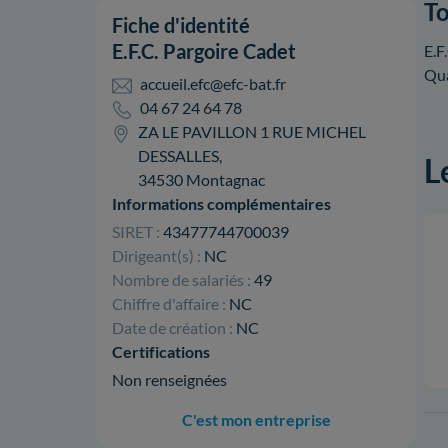
To
Fiche d'identité
E.F.C. Pargoire Cadet
E.F
Qua
accueil.efc@efc-bat.fr
04 67 24 64 78
ZA LE PAVILLON 1 RUE MICHEL
DESSALLES,
L
34530 Montagnac
Informations complémentaires
SIRET :
43477744700039
Dirigeant(s) :
NC
Nombre de salariés :
49
Chiffre d'affaire :
NC
Date de création :
NC
Certifications
Non renseignées
C'est mon entreprise