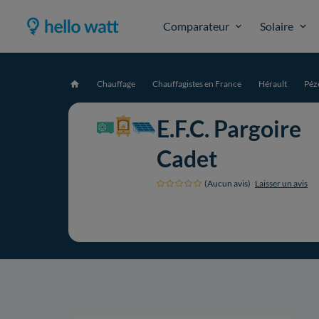
Comparateur
Solaire
Chauffage
Chauffagistes en France
Hérault
Péz
Accueil
E.F.C. Pargoire
Cadet
(Aucun avis)
Laisser un avis