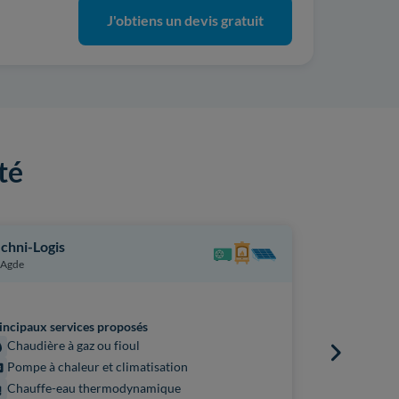
J'obtiens un devis gratuit
té
chni-Logis
Revo
Agde
Cers
incipaux services proposés
Principaux s
Chaudière à gaz ou fioul
Chaudière
Pompe à chaleur et climatisation
Pompe à 
Chauffe-eau thermodynamique
Chauffe