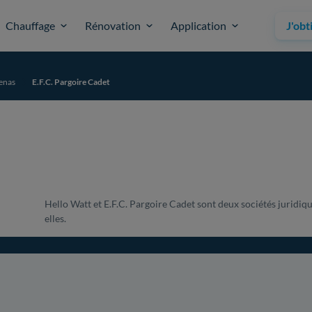
Chauffage
Rénovation
Application
J'obt
enas
E.F.C. Pargoire Cadet
Hello Watt et E.F.C. Pargoire Cadet sont deux sociétés juridiqu
elles.