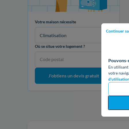
Votre maison nécessite
Continuer sa
Climatisation
Où se situe votre logement ?
Code postal
Pouvons-no
En utilisant
votre navig
J'obtiens un devis gratuit
d'utilisatio
Re