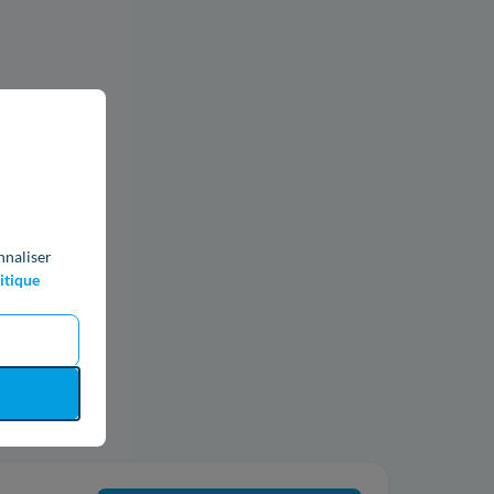
nnaliser
itique
ics