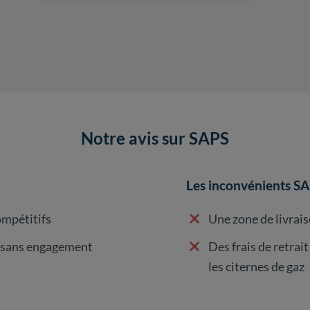
Notre avis sur SAPS
Les inconvénients S
ompétitifs
Une zone de livrai
e sans engagement
Des frais de retrait
les citernes de gaz