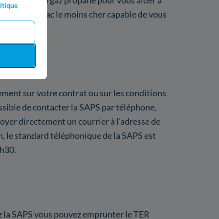
pécialiste du gaz propane pour vous aider à
itique
 de gaz en vrac le moins cher capable de vous
ment sur votre contrat ou sur les conditions
possible de contacter la SAPS par téléphone,
voyer directement un courrier à l'adresse de
on, le standard téléphonique de la SAPS est
3h30.
z la SAPS vous pouvez emprunter le TER