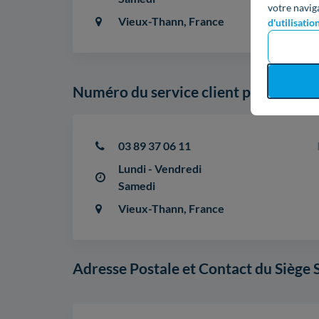
votre navig
Vieux-Thann, France
d'utilisatio
Numéro du service client pour tout 
03 89 37 06 11
Lundi - Vendredi
Samedi
Vieux-Thann, France
Adresse Postale et Contact du Siège 