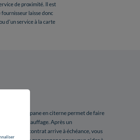
rvice de proximité. Il est
 fournisseur laisse donc
ou d'un service à la carte
r de gaz propane en citerne permet de faire
facture de chauffage. Après un
sque votre contrat arrive à échéance, vous
nnaliser