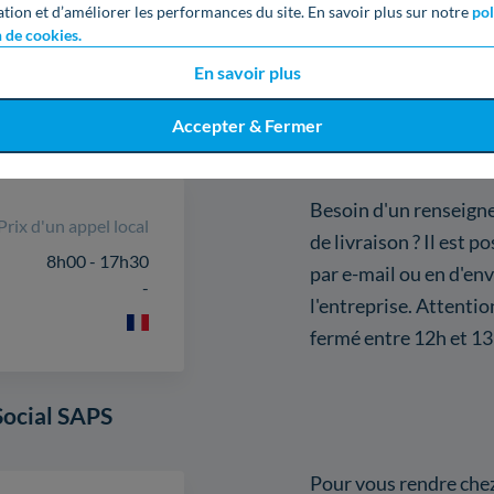
pouvez contacter un s
ation et d’améliorer les performances du site. En savoir plus sur notre
pol
trouver le fournisseur
n de cookies.
livrer.
En savoir plus
Accepter & Fermer
problème
Besoin d'un renseigne
Prix d'un appel local
de livraison ? Il est 
8h00 - 17h30
par e-mail ou en d'en
-
l'entreprise. Attenti
fermé entre 12h et 1
Social SAPS
Pour vous rendre che