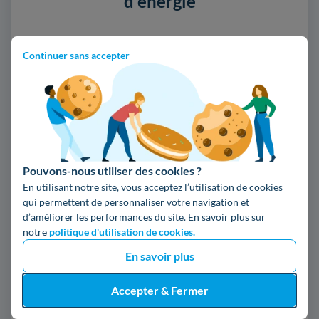
d'énergie
Continuer sans accepter
EDF ou Engie
Ohm Energie ou Engie
Vattenfall ou Engie
Pouvons-nous utiliser des cookies ?
Mint Energie ou Engie
En utilisant notre site, vous acceptez l’utilisation de cookies
qui permettent de personnaliser votre navigation et
d’améliorer les performances du site. En savoir plus sur
notre
politique d'utilisation de cookies.
EDF ou Iberdrola
En savoir plus
Vattenfall ou Iberdrola
Accepter & Fermer
Mint Energie ou Iberdrola