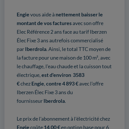
Engie
vous aide à
nettement baisser le
montant de vos factures
avec son offre
Elec Référence 2 ans face au tarif Iberzen
Élec Fixe 3 ans autrefois commercialisé
par
Iberdrola
. Ainsi, le total TTC moyen de
la facture pour une maison de 100 m², avec
le chauffage, l'eau chaude et la cuisson tout
électrique,
est d'environ 3583
€
chez
Engie
,
contre 4 893 €
avec l'offre
Iberzen Élec Fixe 3 ans du
fournisseur
Iberdrola
.
Le prix de l'abonnement à l'électricité chez
Engie
coûte
14,00 €
en option base pour 6