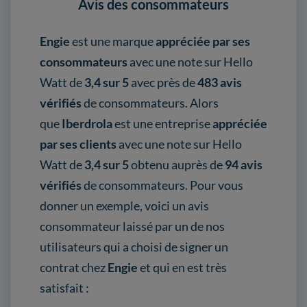
Avis des consommateurs
Engie
est une marque
appréciée par ses
consommateurs
avec une note sur Hello
Watt de
3,4 sur 5
avec près de
483 avis
vérifiés
de consommateurs. Alors
que
Iberdrola
est une entreprise
appréciée
par ses clients
avec une note sur Hello
Watt de
3,4 sur 5
obtenu auprès de
94 avis
vérifiés
de consommateurs. Pour vous
donner un exemple, voici un avis
consommateur laissé par un de nos
utilisateurs qui a choisi de signer un
contrat chez
Engie
et qui en est très
satisfait :