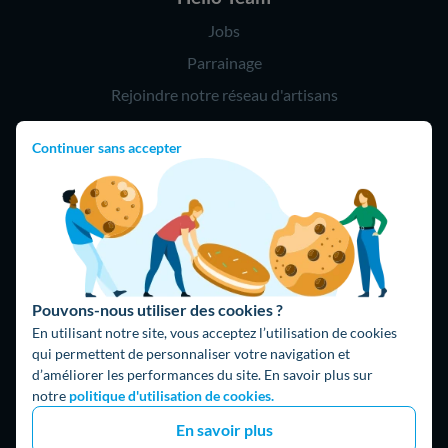
Jobs
Parrainage
Rejoindre notre réseau d'artisans
Continuer sans accepter
Hello !
09 75 18 60 60
(8h-21h)
75018 Paris
Pouvons-nous utiliser des cookies ?
En utilisant notre site, vous acceptez l’utilisation de cookies
qui permettent de personnaliser votre navigation et
d’améliorer les performances du site. En savoir plus sur
Fait avec ⚡ par Hello Watt
notre
politique d'utilisation de cookies.
© 2026 Hello Watt |
CGU
|
Mentions légales
|
Données
En savoir plus
personnelles
|
Cookies
|
Méthodologie et fonctionnement du