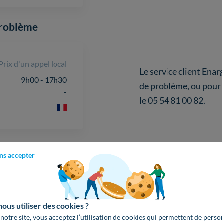
problème
Prix d'un appel local
Le service client Enar
9h00 - 17h30
de problème, ou pour
-
le 05 54 81 00 82.
Social Enargia
ns accepter
Le siège social Enargia
Lore, 64310 Ascain. V
us utiliser des cookies ?
 notre site, vous acceptez l’utilisation de cookies qui permettent de perso
questions liées au re