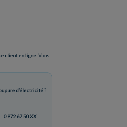
e client en ligne
. Vous
oupure d’électricité
?
 :
0 972 67 50 XX