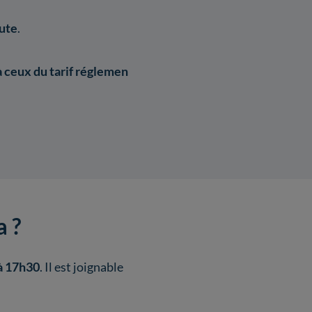
oute
.
à ceux du tarif réglementé de vente de l’électricité (TRV)
a ?
à 17h30
. Il est joignable