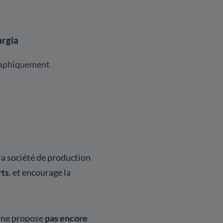
argia
raphiquement
 la société de production
rts
, et encourage la
 ne propose
pas encore