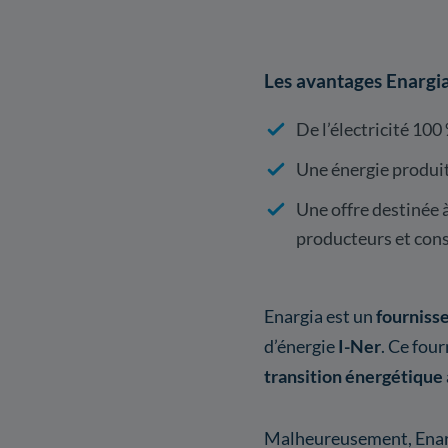
Les avantages Enargi
De l’électricité 10
Une énergie produi
Une offre destinée 
producteurs et co
Enargia est un
fournisse
d’énergie
I-Ner
. Ce fou
transition énergétique
Malheureusement, Enar