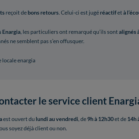
nts
reçoit de
bons retours
. Celui-ci est jugé
réactif
et
à l’éc
s Enargia
, les particuliers ont remarqué qu’ils sont
alignés 
nés ne semblent pas s’en offusquer.
tacter le service client Enargi
ia
est ouvert du
lundi au vendredi
, de
9h à 12h30
et de
14h 
vous soyez déjà client ou non.