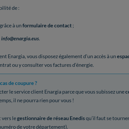
ilité de :
grâce à un
formulaire de contact
;
à
info@enargia.eus
.
ient Enargia, vous disposez également d’un accès à un
espac
ntrat ou y consulter vos factures d’énergie.
 cas de coupure ?
ter le service client Enargia parce que vous subissez une
c
mps, il ne pourra rien pour vous !
t vers le
gestionnaire de réseau Enedis
qu’il faut se tourner
 numéro de votre département).