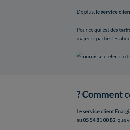
De plus, le
service clie
Pour ce qui est des
tarif
majeure partie des abon
? Comment con
Le
service client Enarg
au
05 54 81 00 82
, que 