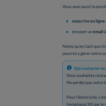
Vous avez aussi la possib
souscrire en ligne
envoyer un
email
Notez qu’en tant que cl
pourrez y gérer votre co
Qui contacter en
Vous souhaitez contac
Ne perdez pas votre te
Pour l’électricité, c’es
(remplacez XX par le