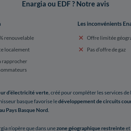
Enargia ou EDF ? Notre avis
a
Les inconvénients En
0 % renouvelable
Offre limitée géog
te localement
Pas d’offre de gaz
à rapprocher
nsommateurs
ur d’électricité verte
, créé pour compléter les services de
rnisseur basque favorise le
développement de circuits cou
 au Pays Basque Nord
.
gia n’opère que dans une
zone géographique restreinte
et