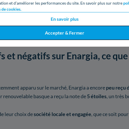
ation et d’améliorer les performances du site. En savoir plus sur notre
pol
n de cookies.
En savoir plus
Accepter & Fermer
fs et négatifs sur Enargia, ce qu
cemment apparu sur le marché, Enargia a encore
peu reçu d
ur renouvelable basque a reçu la note de
5 étoiles
, un très b
 de leur choix de
société locale et engagée
, que ce soit pou