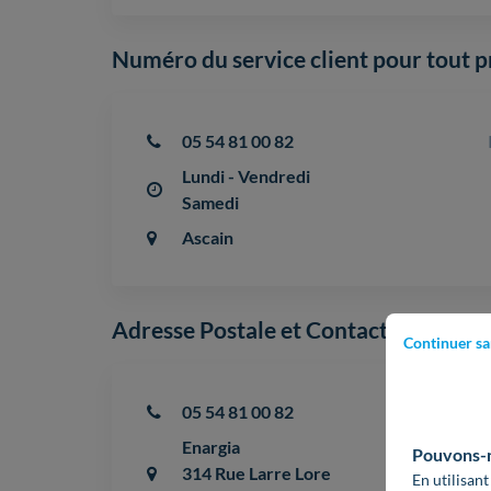
Numéro du service client pour tout 
05 54 81 00 82
Lundi - Vendredi
Samedi
Ascain
Adresse Postale et Contact du Siège 
Continuer sa
05 54 81 00 82
Enargia
Pouvons-no
314 Rue Larre Lore
En utilisant