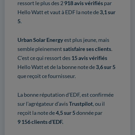
ressort le plus des 2
918 avis vérifiés
par
Hello Watt et vaut à EDF la note de
3,1 sur
5
.
Urban Solar Energy
est plus jeune, mais
semble pleinement
satisfaire ses clients
.
C’est ce qui ressort des
15 avis vérifiés
Hello Watt et de la bonne note de
3,6 sur 5
que reçoit ce fournisseur.
La bonne réputation d’EDF, est confirmée
sur l’agrégateur d’avis
Trustpilot
, ou il
reçoit la note de
4,5 sur 5
donnée par
9 156 clients d’EDF
.