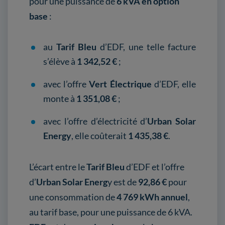
pour une puissance de
6 kVA en option
base
:
au
Tarif Bleu
d’EDF, une telle facture
s’élève à
1 342,52 €
;
avec l’offre
Vert Électrique
d’EDF, elle
monte à
1 351,08 €
;
avec l’offre d’électricité d’
Urban Solar
Energy
, elle coûterait
1 435,38 €
.
L’écart entre le
Tarif Bleu
d’EDF et l’offre
d’
Urban Solar Energ
y est de
92,86 €
pour
une consommation de
4 769 kWh annuel
,
au tarif base, pour une puissance de 6 kVA.