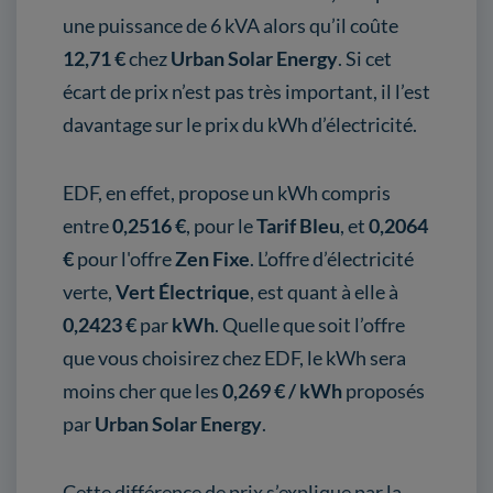
une puissance de 6 kVA alors qu’il coûte
12,71 €
chez
Urban Solar Energy
. Si cet
écart de prix n’est pas très important, il l’est
davantage sur le prix du kWh d’électricité.
EDF, en effet, propose un kWh compris
entre
0,2516 €
, pour le
Tarif Bleu
, et
0,2064
€
pour l'offre
Zen Fixe
. L’offre d’électricité
verte,
Vert Électrique
, est quant à elle à
0,2423 €
par
kWh
. Quelle que soit l’offre
que vous choisirez chez EDF, le kWh sera
moins cher que les
0,269 € / kWh
proposés
par
Urban Solar Energy
.
Cette différence de prix s’explique par la