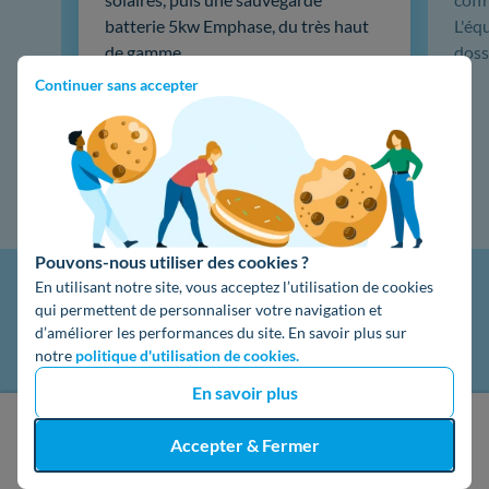
batterie 5kw Emphase, du très haut
L'éq
de gamme. …
doss
Continuer sans accepter
Lire la suite
Pouvons-nous utiliser des cookies ?
En utilisant notre site, vous acceptez l’utilisation de cookies
qui permettent de personnaliser votre navigation et
d’améliorer les performances du site. En savoir plus sur
notre
politique d'utilisation de cookies.
En savoir plus
J'obtiens un devis gratuit
Accepter & Fermer