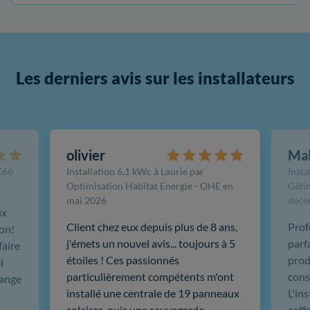
Les derniers avis sur les installateurs
olivier
Ma
FE66
Installation 6,1 kWc à Laurie par
Insta
Optimisation Habitat Energie - OHE en
Gâtin
mai 2026
déce
ux
Client chez eux depuis plus de 8 ans,
Prof
ion!
j'émets un nouvel avis... toujours à 5
parf
faire
étoiles ! Ces passionnés
produ
i
particulièrement compétents m'ont
cons
hange
installé une centrale de 19 panneaux
L'in
solaires, puis une sauvegarde
coffr