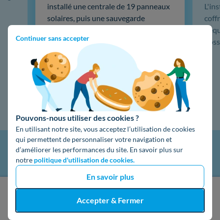
installé une centrale de 19 panneaux
L'in
solaires, puis une sauvegarde
coffr
batterie 5kw Emphase, du très haut
L'éq
Continuer sans accepter
de gamme. …
doss
Lire la suite
Pouvons-nous utiliser des cookies ?
En utilisant notre site, vous acceptez l’utilisation de cookies
qui permettent de personnaliser votre navigation et
d’améliorer les performances du site. En savoir plus sur
notre
politique d'utilisation de cookies.
En savoir plus
J'obtiens un devis gratuit
Accepter & Fermer