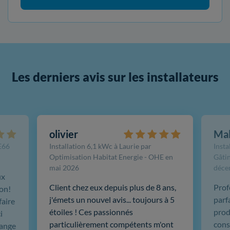
Les derniers avis sur les installateurs
olivier
Ma
FE66
Installation 6,1 kWc à Laurie par
Insta
Optimisation Habitat Energie - OHE en
Gâtin
mai 2026
déce
ux
Client chez eux depuis plus de 8 ans,
Prof
ion!
j'émets un nouvel avis... toujours à 5
parf
faire
étoiles ! Ces passionnés
produ
i
particulièrement compétents m'ont
cons
hange