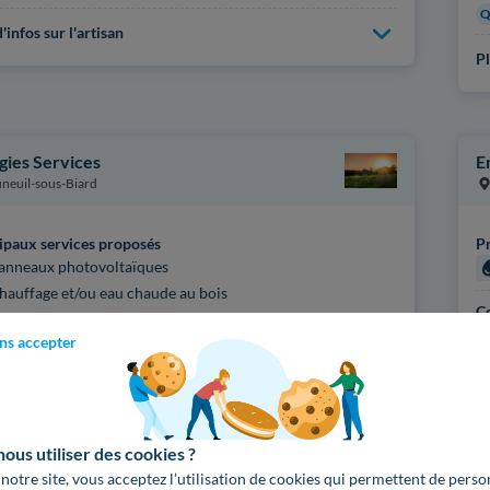
Q
'infos sur l'artisan
Pl
gies Services
E
neuil-sous-Biard
ipaux services proposés
Pr
anneaux photovoltaïques
hauffage et/ou eau chaude au bois
Ce
hauffage et/ou eau chaude solaire
Q
ns accepter
ompe à chaleur et climatisation
Pl
fications
enseignées
us utiliser des cookies ?
'infos sur l'artisan
 notre site, vous acceptez l’utilisation de cookies qui permettent de perso