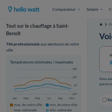
Comparateur
Solaire
C
Ch
Tout sur le chauffage à Saint-
Accueil
Benoît
Voi
746 professionnels
aux alentours de votre
ville
V
Températures minimales / maximales
40°
20°
Vous ave
parmi no
0°
-20°
Jan
Mar
Mai
Jui
Sep
Nov
R
max. de votre ville
min. de votre ville
max. nationale
min. nationale