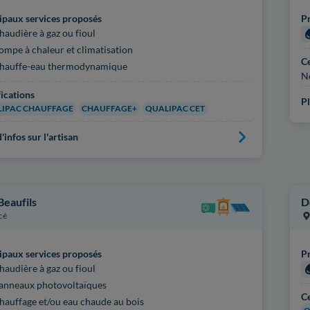
ipaux services proposés
Pr
haudière à gaz ou fioul
ompe à chaleur et climatisation
Ce
hauffe-eau thermodynamique
N
fications
Pl
IPAC CHAUFFAGE
CHAUFFAGE+
QUALIPAC CET
'infos sur l'artisan
Beaufils
D
cé
ipaux services proposés
Pr
haudière à gaz ou fioul
anneaux photovoltaïques
Ce
hauffage et/ou eau chaude au bois