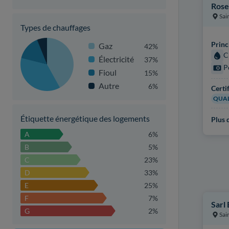
Rose
Sai
Types de chauffages
Princ
Gaz
42%
C
Électricité
37%
P
Fioul
15%
Autre
6%
Certi
QUAL
Étiquette énergétique des logements
Plus d
A
6%
B
5%
C
23%
D
33%
E
25%
F
7%
Sarl
G
2%
Sai