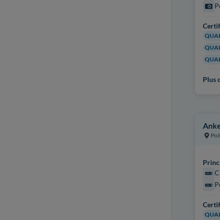
P
Certi
QUAL
QUAL
QUAL
Plus d
Anke
Poi
Princ
C
P
Certi
QUAL