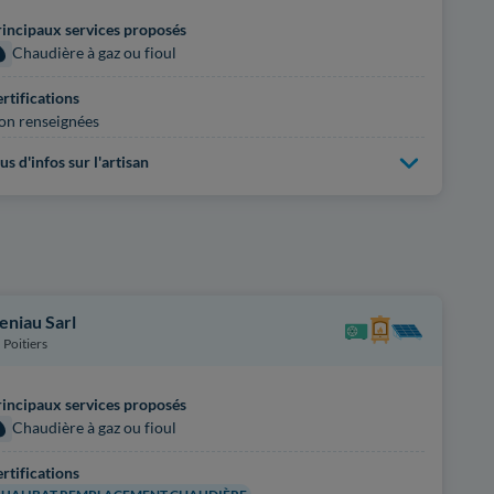
incipaux services proposés
Chaudière à gaz ou fioul
rtifications
on renseignées
us d'infos sur l'artisan
eniau Sarl
Poitiers
incipaux services proposés
Chaudière à gaz ou fioul
rtifications