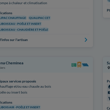
Q
ompe à chaleur et climatisation
Pl
fications
IPAC CHAUFFAGE
QUALIPAC CET
IBOIS EAU - POÊLE ET INSERT
IBOIS EAU - CHAUDIÈRE ET POÊLE
'infos sur l'artisan
na Cheminea
S
tiers
ipaux services proposés
Pr
hauffage et/ou eau chaude au bois
oêle ou insert bois
fications
IBOIS AIR - POÊLE ET INSERT
Ce