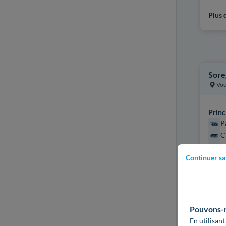
Plus d
Sore
Vou
Princ
P
C
C
Continuer sa
P
Certi
Non r
Pouvons-no
Plus d
En utilisant