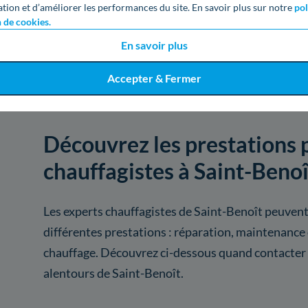
ation et d’améliorer les performances du site. En savoir plus sur notre
pol
n de cookies.
Voir
736
artisans de
En savoir plus
Accepter & Fermer
Découvrez les prestations 
chauffagistes à Saint-Benoî
Les experts chauffagistes de Saint-Benoît peuvent
différentes prestations : réparation, maintenance
chauffage. Découvrez ci-dessous quand contacter 
alentours de Saint-Benoît.