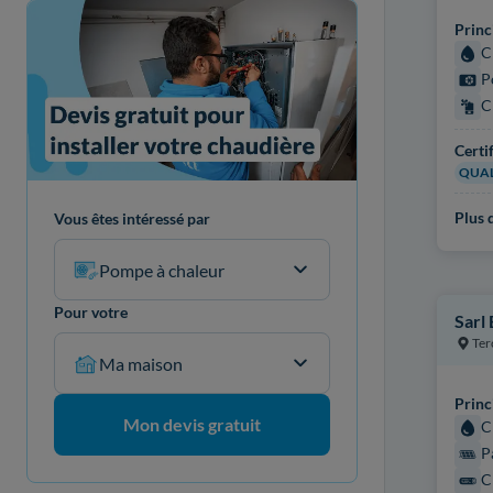
Princ
C
P
C
Certi
QUAL
Plus d
Vous êtes intéressé par
Pompe à chaleur
Pour votre
Sarl 
Ter
Ma maison
Princ
Mon devis gratuit
C
P
C