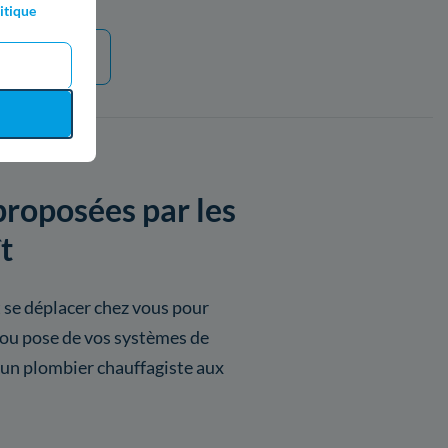
itique
 plus
proposées par les
t
 se déplacer chez vous pour
 ou pose de vos systèmes de
un plombier chauffagiste aux