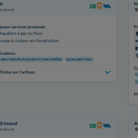
ll
M
nt-Benoît
ipaux services proposés
Pr
haudière à gaz ou fioul
ompe à chaleur et climatisation
fications
IBAT REMPLACEMENT CHAUDIÈRE
QUALIBAT PAC
Ce
'infos sur l'artisan
Q
Q
Pl
 Brimaud
A
nt-Benoît