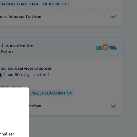
UALIPAC CHAUFFAGE
QUALIPAC CET
us d'infos sur l'artisan
ntreprise Fichet
Poitiers
incipaux services proposés
Chaudière à gaz ou fioul
rtifications
UALIBAT CHAUFFAGE ET CLIMATISATION
us d'infos sur l'artisan
nnaliser