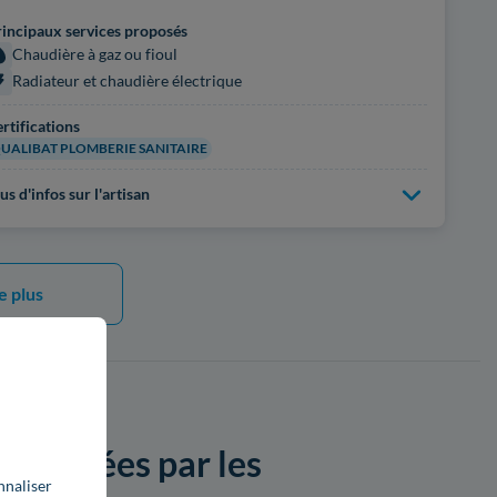
incipaux services proposés
Chaudière à gaz ou fioul
Radiateur et chaudière électrique
rtifications
UALIBAT PLOMBERIE SANITAIRE
us d'infos sur l'artisan
e plus
proposées par les
nnaliser