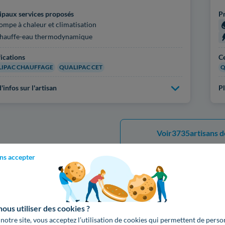
ipaux services proposés
Pr
ompe à chaleur et climatisation
hauffe-eau thermodynamique
fications
Ce
IPAC CHAUFFAGE
QUALIPAC CET
Q
'infos sur l'artisan
Pl
Voir
3735
artisans d
ns accepter
Découvrez les prestations 
us utiliser des cookies ?
 notre site, vous acceptez l’utilisation de cookies qui permettent de perso