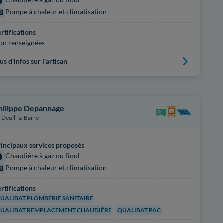
Pompe à chaleur et climatisation
rtifications
on renseignées
us d'infos sur l'artisan
hilippe Depannage
Deuil-la-Barre
incipaux services proposés
Chaudière à gaz ou fioul
Pompe à chaleur et climatisation
rtifications
UALIBAT PLOMBERIE SANITAIRE
UALIBAT REMPLACEMENT CHAUDIÈRE
QUALIBAT PAC