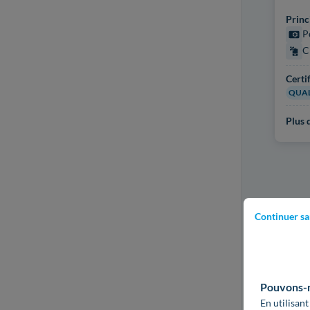
Princ
P
C
Certi
QUAL
Plus d
Continuer sa
Pouvons-no
En utilisant