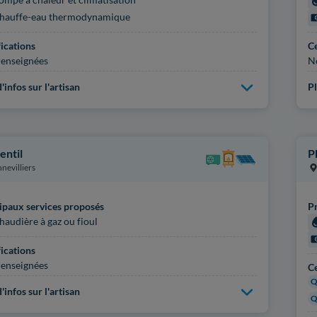
hauffe-eau thermodynamique
fications
Ce
enseignées
N
'infos sur l'artisan
Pl
entil
P
nevilliers
ipaux services proposés
Pr
haudière à gaz ou fioul
fications
enseignées
Ce
Q
'infos sur l'artisan
Q