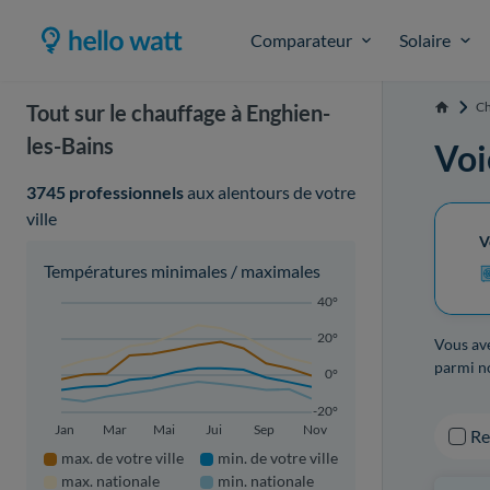
Comparateur
Solaire
Ch
Tout sur le chauffage à Enghien-
Accueil
les-Bains
Voi
3745 professionnels
aux alentours de votre
ville
V
Températures minimales / maximales
40°
20°
Vous ave
parmi no
0°
-20°
Jan
Mar
Mai
Jui
Sep
Nov
R
max. de votre ville
min. de votre ville
max. nationale
min. nationale