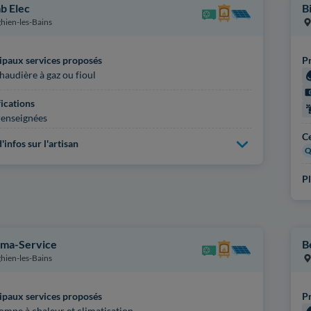
b Elec
B
hien-les-Bains
ipaux services proposés
Pr
haudière à gaz ou fioul
fications
enseignées
Ce
'infos sur l'artisan
Q
Pl
ma-Service
B
hien-les-Bains
ipaux services proposés
Pr
ompe à chaleur et climatisation