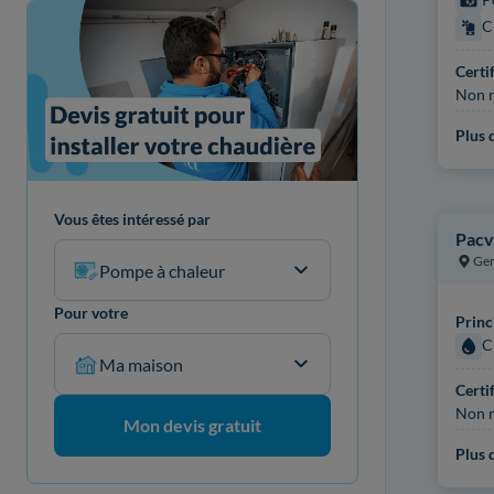
C
Certi
Non r
Plus d
Vous êtes intéressé par
Pacv
Gen
Pompe à chaleur
Pour votre
Princ
C
Ma maison
Certi
Non r
Mon devis gratuit
Plus d