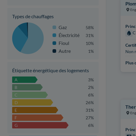
Plom
Eng
Types de chauffages
Princ
Gaz
58%
C
Électricité
31%
Fioul
10%
Certi
Autre
1%
Non r
Plus d
Étiquette énergétique des logements
A
3%
B
2%
C
6%
D
26%
Ther
E
31%
Eng
F
27%
G
6%
Princ
P