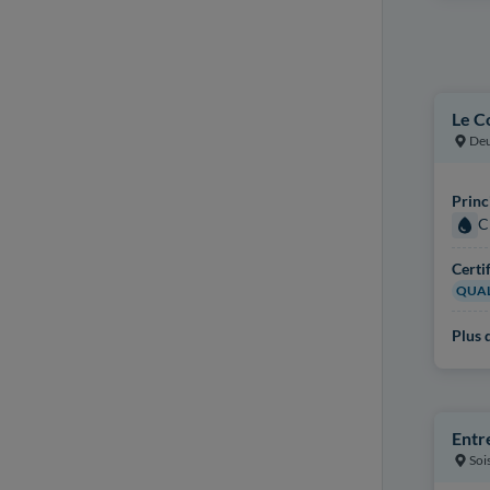
Le C
Deu
Princ
C
Certi
QUAL
Plus d
Entr
Soi