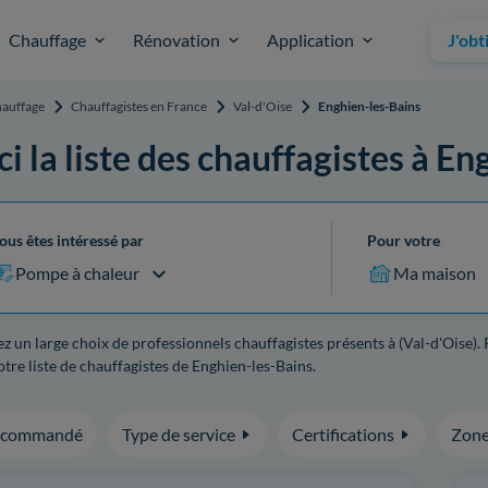
Chauffage
Rénovation
Application
J'obt
auffage
Chauffagistes en France
Val-d'Oise
Enghien-les-Bains
ci la liste des chauffagistes à E
ous êtes intéressé par
Pour votre
Pompe à chaleur
Ma maison
z un large choix de professionnels chauffagistes présents à (Val-d'Oise).
tre liste de chauffagistes de Enghien-les-Bains.
ecommandé
Type de service
Certifications
Zone