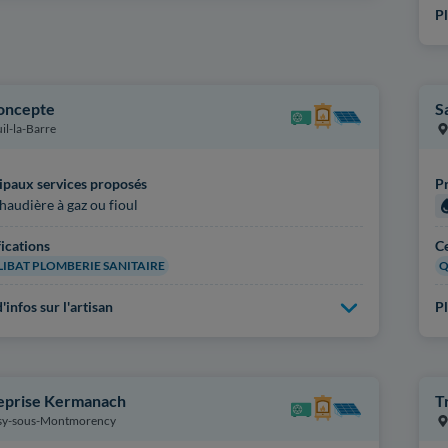
Pl
oncepte
S
il-la-Barre
ipaux services proposés
Pr
haudière à gaz ou fioul
fications
Ce
IBAT PLOMBERIE SANITAIRE
Q
'infos sur l'artisan
Pl
eprise Kermanach
T
sy-sous-Montmorency