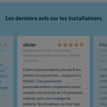
Les derniers avis sur les installateurs
olivier
Ma
FE66
Installation 6,1 kWc à Laurie par
Insta
Optimisation Habitat Energie - OHE en
Gâtin
mai 2026
déce
ux
Client chez eux depuis plus de 8 ans,
Prof
ion!
j'émets un nouvel avis... toujours à 5
parf
faire
étoiles ! Ces passionnés
produ
i
particulièrement compétents m'ont
cons
hange
installé une centrale de 19 panneaux
L'in
solaires, puis une sauvegarde
coffr
batterie 5kw Emphase, du très haut
L'éq