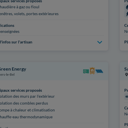
ipaux services proposés
Pr
haudière à gaz ou fioul
enêtres, volets, portes extérieures
fications
Ce
enseignées
N
'infos sur l'artisan
Pl
reen Energy
S
iers-le-Bel
ipaux services proposés
Pr
solation des murs par l'extérieur
solation des combles perdus
Ce
ompe à chaleur et climatisation
N
hauffe-eau thermodynamique
Pl