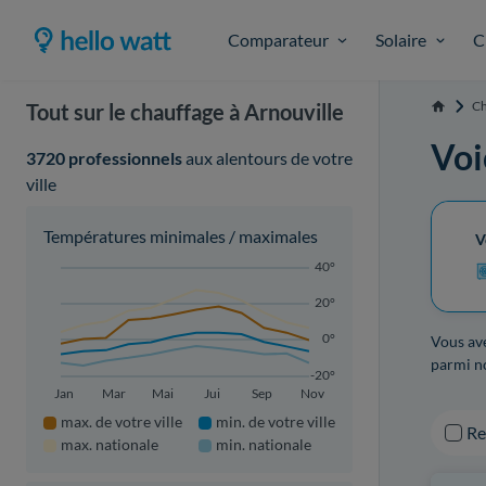
Comparateur
Solaire
C
Ch
Tout sur le chauffage à Arnouville
Accueil
Voi
3720 professionnels
aux alentours de votre
ville
Températures minimales / maximales
V
40°
20°
0°
Vous ave
parmi no
-20°
Jan
Mar
Mai
Jui
Sep
Nov
max. de votre ville
min. de votre ville
R
max. nationale
min. nationale