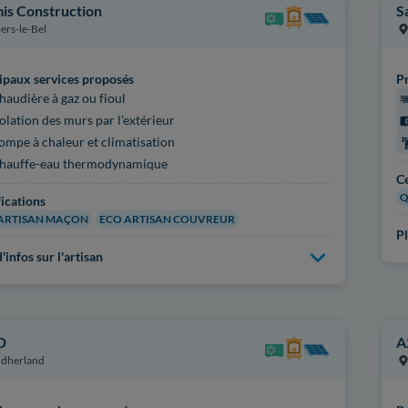
is Construction
S
iers-le-Bel
ipaux services proposés
Pr
haudière à gaz ou fioul
solation des murs par l'extérieur
ompe à chaleur et climatisation
hauffe-eau thermodynamique
Ce
Q
fications
ARTISAN MAÇON
ECO ARTISAN COUVREUR
Pl
'infos sur l'artisan
D
A
dherland