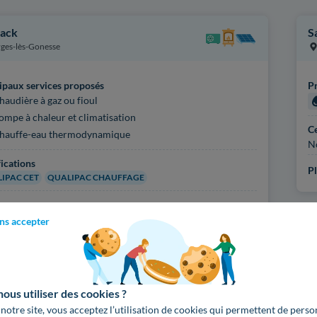
ack
S
ges-lès-Gonesse
ipaux services proposés
Pr
haudière à gaz ou fioul
ompe à chaleur et climatisation
Ce
hauffe-eau thermodynamique
N
fications
Pl
IPAC CET
QUALIPAC CHAUFFAGE
'infos sur l'artisan
ns accepter
Voir
3710
artisans d
us utiliser des cookies ?
 notre site, vous acceptez l’utilisation de cookies qui permettent de perso