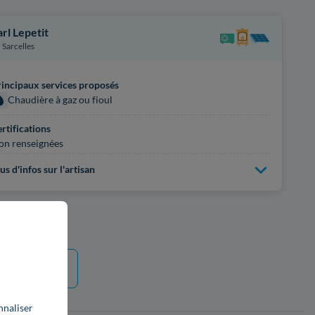
arl Lepetit
Sarcelles
incipaux services proposés
Chaudière à gaz ou fioul
rtifications
on renseignées
us d'infos sur l'artisan
e plus
nnaliser