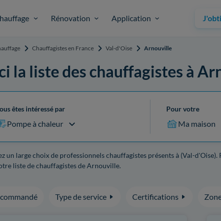
hauffage
Rénovation
Application
J'obt
auffage
Chauffagistes en France
Val-d'Oise
Arnouville
ci la liste des chauffagistes à Ar
ous êtes intéressé par
Pour votre
Pompe à chaleur
Ma maison
z un large choix de professionnels chauffagistes présents à (Val-d'Oise).
tre liste de chauffagistes de Arnouville.
ecommandé
Type de service
Certifications
Zone