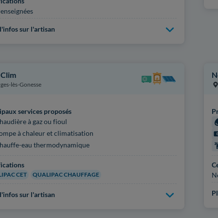
fications
enseignées
'infos sur l'artisan
 Clim
N
ges-lès-Gonesse
ipaux services proposés
Pr
haudière à gaz ou fioul
ompe à chaleur et climatisation
hauffe-eau thermodynamique
fications
Ce
IPAC CET
QUALIPAC CHAUFFAGE
N
Pl
'infos sur l'artisan