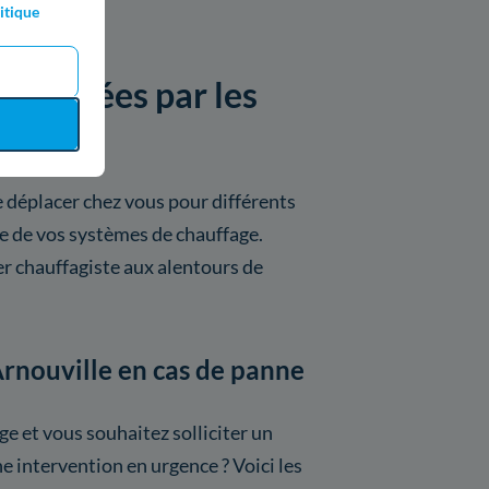
itique
proposées par les
e déplacer chez vous pour différents
e de vos systèmes de chauffage.
r chauffagiste aux alentours de
 Arnouville en cas de panne
e et vous souhaitez solliciter un
e intervention en urgence ? Voici les