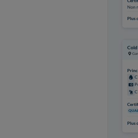
Certi
Non r
Plus d
Cold
Gar
Princ
C
P
C
Certi
QUAL
Plus d