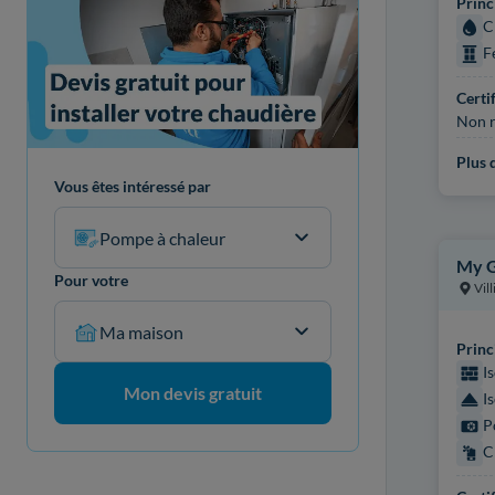
Princ
C
F
Certi
Non r
Plus d
Vous êtes intéressé par
Pompe à chaleur
My G
Pour votre
Vill
Ma maison
Princ
I
Mon devis gratuit
I
P
C