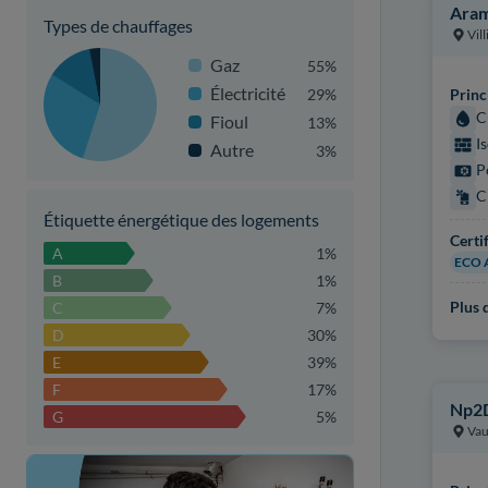
Aram
Types de chauffages
Vill
Gaz
55%
Électricité
29%
Princ
C
Fioul
13%
I
Autre
3%
P
C
Étiquette énergétique des logements
Certi
A
1%
ECO 
B
1%
Plus d
C
7%
D
30%
E
39%
F
17%
Np2
G
5%
Vau