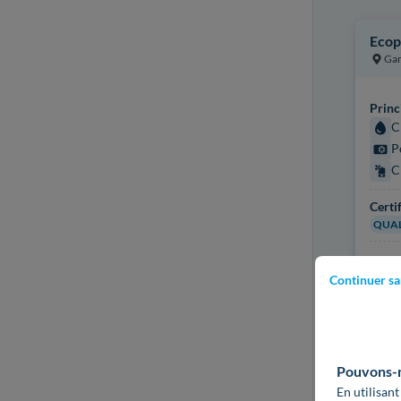
Ecop
Gar
Princ
C
P
C
Certi
QUAL
Plus d
Continuer sa
Pouvons-no
En utilisant