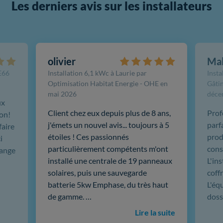
Les derniers avis sur les installateurs
olivier
Ma
FE66
Installation 6,1 kWc à Laurie par
Insta
Optimisation Habitat Energie - OHE en
Gâtin
mai 2026
déce
ux
Client chez eux depuis plus de 8 ans,
Prof
ion!
j'émets un nouvel avis... toujours à 5
parf
faire
étoiles ! Ces passionnés
produ
i
particulièrement compétents m'ont
cons
hange
installé une centrale de 19 panneaux
L'in
solaires, puis une sauvegarde
coffr
batterie 5kw Emphase, du très haut
L'éq
de gamme. …
doss
Lire la suite