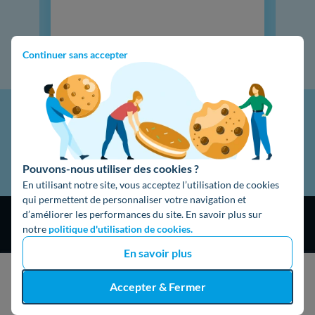
Continuer sans accepter
Pouvons-nous utiliser des cookies ?
En utilisant notre site, vous acceptez l’utilisation de cookies
qui permettent de personnaliser votre navigation et
d’améliorer les performances du site. En savoir plus sur
notre
politique d'utilisation de cookies.
En savoir plus
4,9
/5
J'obtiens un devis gratuit
Accepter & Fermer
16474 avis
Google