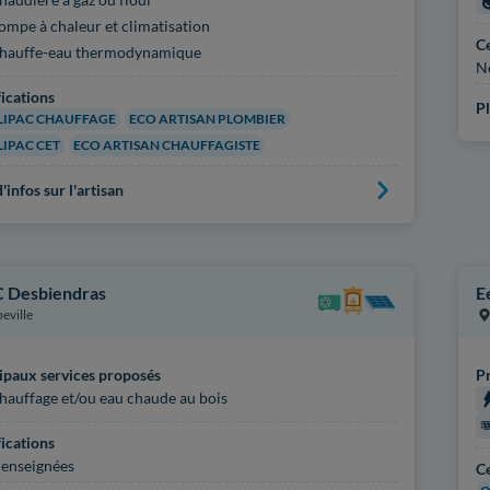
ompe à chaleur et climatisation
Ce
hauffe-eau thermodynamique
N
fications
Pl
IPAC CHAUFFAGE
ECO ARTISAN PLOMBIER
IPAC CET
ECO ARTISAN CHAUFFAGISTE
'infos sur l'artisan
C Desbiendras
E
eville
ipaux services proposés
Pr
hauffage et/ou eau chaude au bois
fications
enseignées
Ce