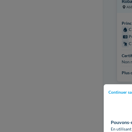
Rob
Abb
Princ
C
P
C
Certi
Non r
Plus d
Continuer sa
Pouvons-no
En utilisant