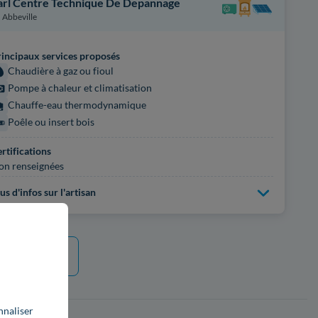
arl Centre Technique De Depannage
Abbeville
incipaux services proposés
Chaudière à gaz ou fioul
Pompe à chaleur et climatisation
Chauffe-eau thermodynamique
Poêle ou insert bois
rtifications
on renseignées
us d'infos sur l'artisan
e plus
nnaliser