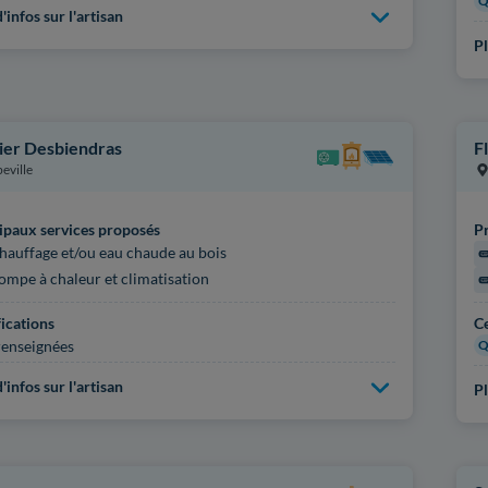
Q
'infos sur l'artisan
Pl
ier Desbiendras
F
eville
ipaux services proposés
Pr
hauffage et/ou eau chaude au bois
ompe à chaleur et climatisation
fications
Ce
enseignées
Q
'infos sur l'artisan
Pl