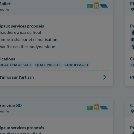
Mallet
E
eville
ipaux services proposés
Pr
haudière à gaz ou fioul
ompe à chaleur et climatisation
hauffe-eau thermodynamique
fications
Ce
IPAC CHAUFFAGE
QUALIPAC CET
CHAUFFAGE+
Q
'infos sur l'artisan
Pl
Service 80
C
eville
ipaux services proposés
Pr
haudière à gaz ou fioul