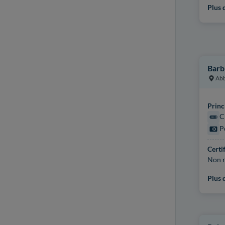
Plus d
Barb
Abb
Princ
C
P
Certi
Non r
Plus d