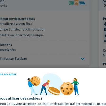
ann
S
eville
ipaux services proposés
Pr
haudière à gaz ou fioul
ompe à chaleur et climatisation
hauffe-eau thermodynamique
fications
enseignées
Ce
N
'infos sur l'artisan
Pl
ns accepter
Voir
1020
artisans d
us utiliser des cookies ?
 notre site, vous acceptez l’utilisation de cookies qui permettent de perso