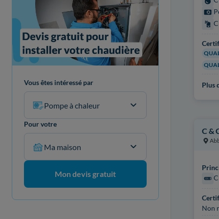
P
C
Certi
QUAL
QUAL
Vous êtes intéressé par
Plus d
Pompe à chaleur
Pour votre
C & 
Abb
Ma maison
Princ
Mon devis gratuit
C
Certi
Non r