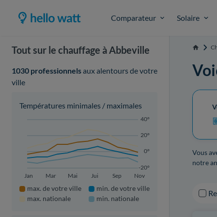
Comparateur
Solaire
Ch
Tout sur le chauffage à Abbeville
Accueil
Voi
1030 professionnels
aux alentours de votre
ville
Températures minimales / maximales
V
40°
20°
0°
Vous ave
notre an
-20°
Jan
Mar
Mai
Jui
Sep
Nov
max. de votre ville
min. de votre ville
R
max. nationale
min. nationale