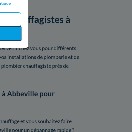
itique
es chauffagistes à
tervenir chez vous pour différents
vos installations de plomberie et de
 plombier chauffagiste près de
e à Abbeville pour
hauffage et vous souhaitez faire
eville pour un dépannage rapide ?