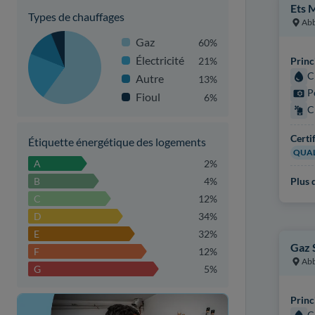
Ets 
Types de chauffages
Abb
Gaz
60%
Électricité
21%
Princ
C
Autre
13%
P
Fioul
6%
C
Certi
Étiquette énergétique des logements
QUAL
A
2%
B
4%
Plus d
C
12%
D
34%
E
32%
Gaz 
F
12%
Abb
G
5%
Princ
C