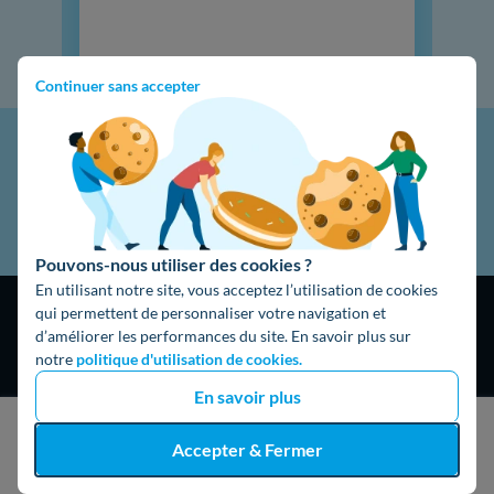
Continuer sans accepter
Pouvons-nous utiliser des cookies ?
En utilisant notre site, vous acceptez l’utilisation de cookies
qui permettent de personnaliser votre navigation et
d’améliorer les performances du site. En savoir plus sur
notre
politique d'utilisation de cookies.
En savoir plus
4,9
/5
16474 avis
Google
J'obtiens un devis gratuit
Accepter & Fermer