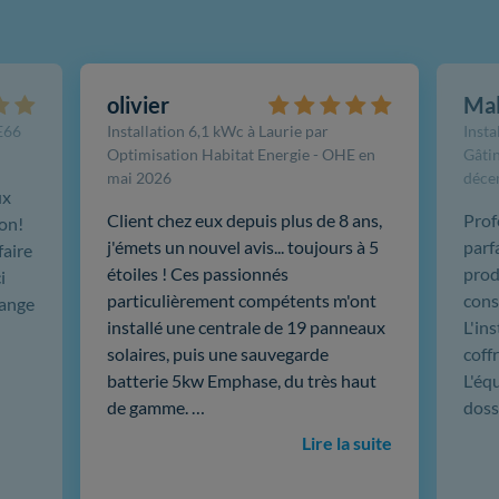
olivier
Ma
FE66
Installation 6,1 kWc à Laurie par
Insta
Optimisation Habitat Energie - OHE en
Gâtin
mai 2026
déce
ux
Client chez eux depuis plus de 8 ans,
Prof
ion!
j'émets un nouvel avis... toujours à 5
parf
faire
étoiles ! Ces passionnés
produ
i
particulièrement compétents m'ont
cons
hange
installé une centrale de 19 panneaux
L'in
solaires, puis une sauvegarde
coffr
batterie 5kw Emphase, du très haut
L'éq
de gamme. …
doss
Lire la suite