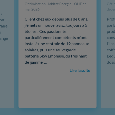
Optimisation Habitat Energie - OHE en
Gâtin
mai 2026
déce
ux
Client chez eux depuis plus de 8 ans,
Prof
ion!
j'émets un nouvel avis... toujours à 5
parf
faire
étoiles ! Ces passionnés
produ
i
particulièrement compétents m'ont
cons
hange
installé une centrale de 19 panneaux
L'in
solaires, puis une sauvegarde
coffr
batterie 5kw Emphase, du très haut
L'éq
de gamme. …
doss
Lire la suite