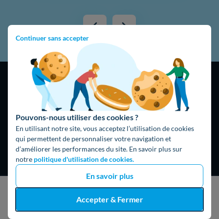
Continuer sans accepter
Pouvons-nous utiliser des cookies ?
4,9
/5
En utilisant notre site, vous acceptez l’utilisation de cookies
16325 avis
Google
qui permettent de personnaliser votre navigation et
d’améliorer les performances du site. En savoir plus sur
notre
politique d'utilisation de cookies.
En savoir plus
J'obtiens un devis gratuit
Accepter & Fermer