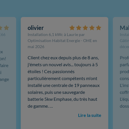
olivier
Ma
FE66
Installation 6,1 kWc à Laurie par
Insta
Optimisation Habitat Energie - OHE en
Gâtin
mai 2026
déce
ux
Client chez eux depuis plus de 8 ans,
Prof
ion!
j'émets un nouvel avis... toujours à 5
parf
faire
étoiles ! Ces passionnés
produ
i
particulièrement compétents m'ont
cons
hange
installé une centrale de 19 panneaux
L'in
solaires, puis une sauvegarde
coffr
batterie 5kw Emphase, du très haut
L'éq
de gamme. …
doss
Lire la suite