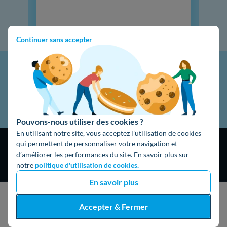
Continuer sans accepter
Pouvons-nous utiliser des cookies ?
En utilisant notre site, vous acceptez l’utilisation de cookies
qui permettent de personnaliser votre navigation et
d’améliorer les performances du site. En savoir plus sur
notre
politique d'utilisation de cookies.
En savoir plus
4,9
/5
16474 avis
Google
J'obtiens un devis gratuit
Accepter & Fermer