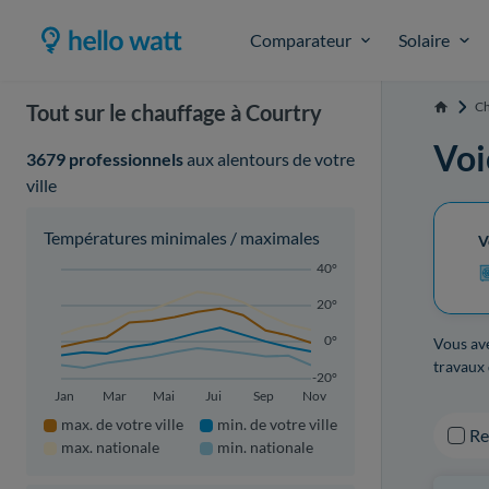
Comparateur
Solaire
Ch
Tout sur le chauffage à Courtry
Accueil
Voi
3679 professionnels
aux alentours de votre
ville
Températures minimales / maximales
V
40°
20°
0°
Vous ave
travaux 
-20°
Jan
Mar
Mai
Jui
Sep
Nov
max. de votre ville
min. de votre ville
R
max. nationale
min. nationale