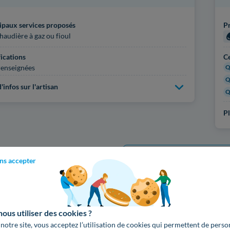
ipaux services proposés
Pr
haudière à gaz ou fioul
fications
Ce
enseignées
Q
Q
'infos sur l'artisan
Q
Pl
Voir
3669
artisans d
ns accepter
us utiliser des cookies ?
 notre site, vous acceptez l’utilisation de cookies qui permettent de perso