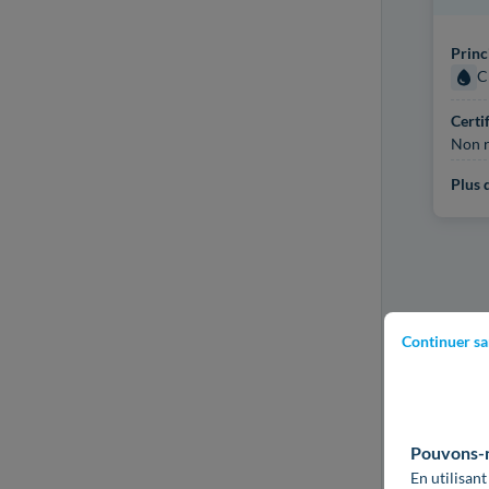
Princ
C
Certi
Non r
Plus d
Continuer sa
Pouvons-no
En utilisant