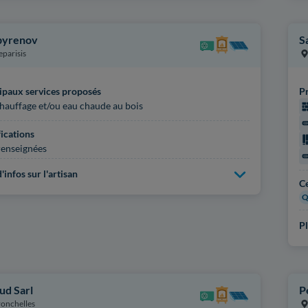
pyrenov
S
eparisis
ipaux services proposés
Pr
hauffage et/ou eau chaude au bois
fications
enseignées
'infos sur l'artisan
Ce
Q
Pl
ud Sarl
P
onchelles