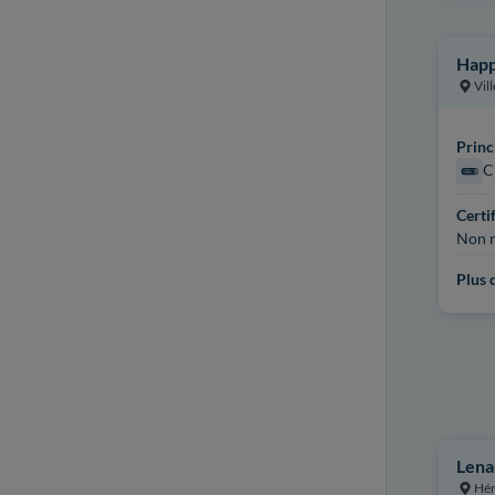
Hap
Vill
Princ
C
Certi
Non r
Plus d
Lena
Hér