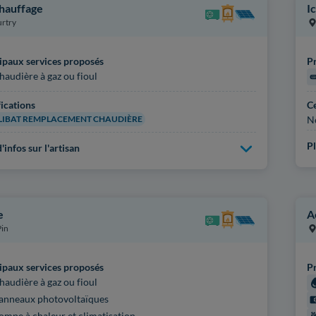
hauffage
Ic
rtry
ipaux services proposés
Pr
haudière à gaz ou fioul
fications
Ce
IBAT REMPLACEMENT CHAUDIÈRE
N
Pl
'infos sur l'artisan
e
A
Pin
ipaux services proposés
Pr
haudière à gaz ou fioul
anneaux photovoltaïques
ompe à chaleur et climatisation