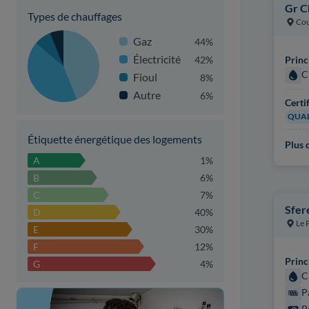
Gr C
Types de chauffages
Cou
Gaz
44%
Électricité
42%
Princ
C
Fioul
8%
Autre
6%
Certi
QUAL
Étiquette énergétique des logements
Plus d
A
1%
B
6%
C
7%
Sfer
D
40%
Le 
E
30%
F
12%
Princ
G
4%
C
P
P