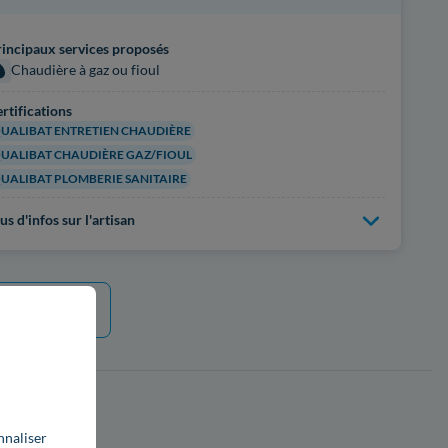
incipaux services proposés
Chaudière à gaz ou fioul
rtifications
UALIBAT ENTRETIEN CHAUDIÈRE
UALIBAT CHAUDIÈRE GAZ/FIOUL
UALIBAT PLOMBERIE SANITAIRE
us d'infos sur l'artisan
e plus
nnaliser