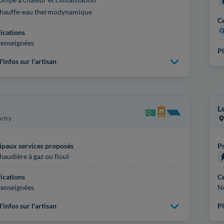
hauffe-eau thermodynamique
Ce
Q
fications
enseignées
Pl
'infos sur l'artisan
L
rtry
ipaux services proposés
Pr
haudière à gaz ou fioul
fications
Ce
enseignées
N
'infos sur l'artisan
Pl