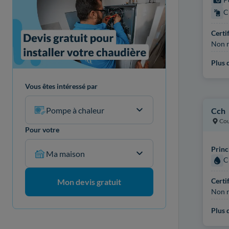
C
Certi
Non r
Plus d
Vous êtes intéressé par
Pompe à chaleur
Cch
Cou
Pour votre
Princ
Ma maison
C
Certi
Mon devis gratuit
Non r
Plus d