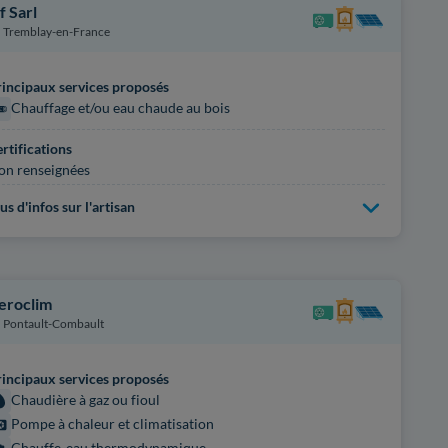
f Sarl
Tremblay-en-France
incipaux services proposés
Chauffage et/ou eau chaude au bois
rtifications
on renseignées
us d'infos sur l'artisan
eroclim
Pontault-Combault
incipaux services proposés
Chaudière à gaz ou fioul
Pompe à chaleur et climatisation
Chauffe-eau thermodynamique