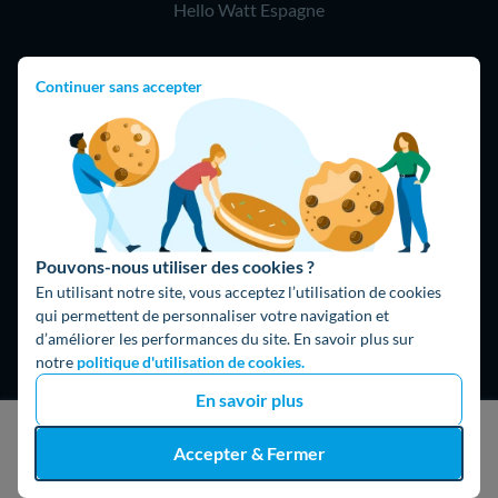
Hello Watt Espagne
Hello Team
Continuer sans accepter
Jobs
Parrainage
Rejoindre notre réseau d'artisans
Hello !
Pouvons-nous utiliser des cookies ?
09 75 18 60 60
(8h-21h)
En utilisant notre site, vous acceptez l’utilisation de cookies
qui permettent de personnaliser votre navigation et
75018 Paris
d’améliorer les performances du site. En savoir plus sur
notre
politique d'utilisation de cookies.
En savoir plus
J'obtiens un devis gratuit
Accepter & Fermer