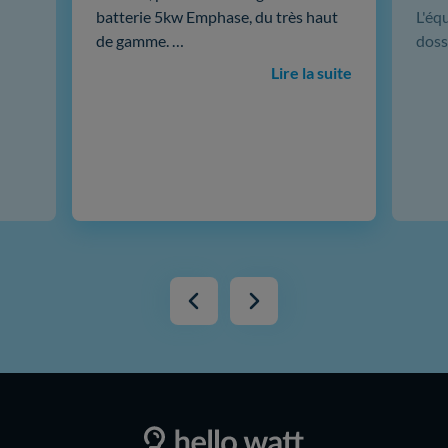
batterie 5kw Emphase, du très haut
L'éq
de gamme. …
doss
Lire la suite