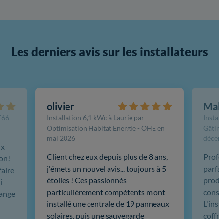
Les derniers avis sur les installateurs
olivier
Ma
FE66
Installation 6,1 kWc à Laurie par
Insta
Optimisation Habitat Energie - OHE en
Gâtin
mai 2026
déce
ux
Client chez eux depuis plus de 8 ans,
Prof
ion!
j'émets un nouvel avis... toujours à 5
parf
faire
étoiles ! Ces passionnés
produ
i
particulièrement compétents m'ont
cons
hange
installé une centrale de 19 panneaux
L'in
solaires, puis une sauvegarde
coffr