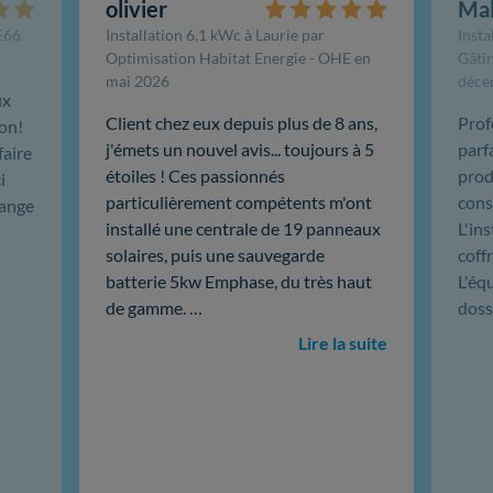
olivier
Ma
FE66
Installation 6,1 kWc à Laurie par
Insta
Optimisation Habitat Energie - OHE en
Gâtin
mai 2026
déce
ux
Client chez eux depuis plus de 8 ans,
Prof
ion!
j'émets un nouvel avis... toujours à 5
parf
faire
étoiles ! Ces passionnés
produ
i
particulièrement compétents m'ont
cons
hange
installé une centrale de 19 panneaux
L'in
solaires, puis une sauvegarde
coffr
batterie 5kw Emphase, du très haut
L'éq
de gamme. …
doss
Lire la suite