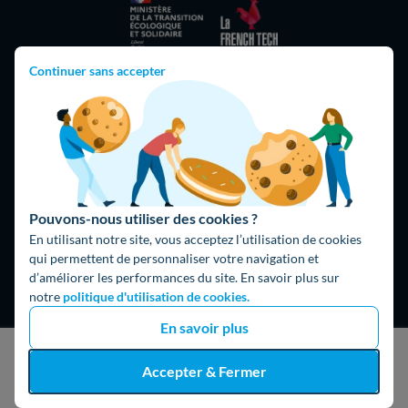
Continuer sans accepter
Hello What ?
Blog
L'équipe de rédaction
Pouvons-nous utiliser des cookies ?
Hello Watt Espagne
En utilisant notre site, vous acceptez l’utilisation de cookies
qui permettent de personnaliser votre navigation et
Hello Team
d’améliorer les performances du site. En savoir plus sur
notre
politique d'utilisation de cookies.
Jobs
En savoir plus
Parrainage
Rejoindre notre réseau d'artisans
J'obtiens un devis gratuit
Accepter & Fermer