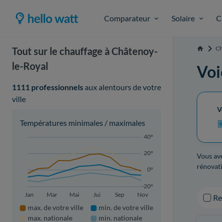
Comparateur
Solaire
C
Ch
Tout sur le chauffage à Châtenoy-
Accueil
le-Royal
Voi
1111 professionnels
aux alentours de votre
ville
V
Températures minimales / maximales
40°
20°
Vous ave
rénovati
0°
-20°
Jan
Mar
Mai
Jui
Sep
Nov
R
max. de votre ville
min. de votre ville
max. nationale
min. nationale