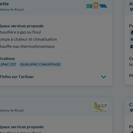
ette
A
tenoy-le-Royal
ipaux services proposés
Pr
haudière à gaz ou fioul
ompe à chaleur et climatisation
hauffe-eau thermodynamique
fications
Ce
IPAC CET
QUALIPAC CHAUFFAGE
N
Pl
'infos sur l'artisan
C
tenoy-le-Royal
ipaux services proposés
Pr
haudière à gaz ou fioul