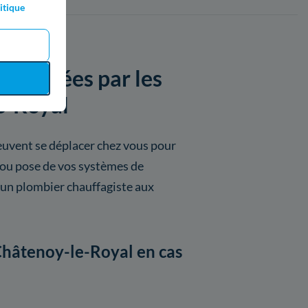
itique
proposées par les
e-Royal
euvent se déplacer chez vous pour
 ou pose de vos systèmes de
un plombier chauffagiste aux
 Châtenoy-le-Royal en cas