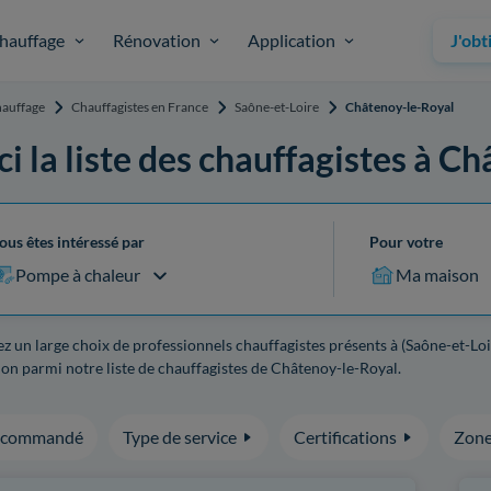
hauffage
Rénovation
Application
J'obt
auffage
Chauffagistes en France
Saône-et-Loire
Châtenoy-le-Royal
ci la liste des chauffagistes à C
ous êtes intéressé par
Pour votre
Pompe à chaleur
Ma maison
z un large choix de professionnels chauffagistes présents à (Saône-et-Loi
on parmi notre liste de chauffagistes de Châtenoy-le-Royal.
ecommandé
Type de service
Certifications
Zone