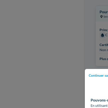
Pour
Sev
Princ
C
Certi
Non r
Plus d
Continuer sa
Pouvons-no
En utilisant