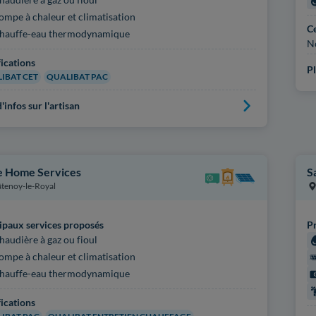
ompe à chaleur et climatisation
Ce
hauffe-eau thermodynamique
N
fications
Pl
IBAT CET
QUALIBAT PAC
'infos sur l'artisan
e Home Services
S
tenoy-le-Royal
ipaux services proposés
Pr
haudière à gaz ou fioul
ompe à chaleur et climatisation
hauffe-eau thermodynamique
fications