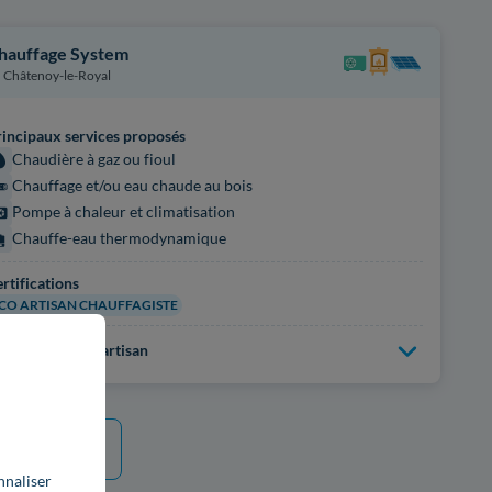
hauffage System
Châtenoy-le-Royal
incipaux services proposés
Chaudière à gaz ou fioul
Chauffage et/ou eau chaude au bois
Pompe à chaleur et climatisation
Chauffe-eau thermodynamique
rtifications
CO ARTISAN CHAUFFAGISTE
us d'infos sur l'artisan
e plus
nnaliser