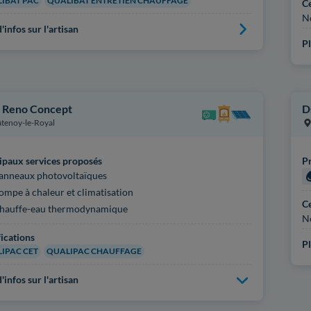
IBAT PAC
QUALIBAT ENTRETIEN CHAUFFAGE
Ce
N
'infos sur l'artisan
Pl
 Reno Concept
D
tenoy-le-Royal
ipaux services proposés
Pr
anneaux photovoltaïques
ompe à chaleur et climatisation
Ce
hauffe-eau thermodynamique
N
fications
Pl
IPAC CET
QUALIPAC CHAUFFAGE
'infos sur l'artisan