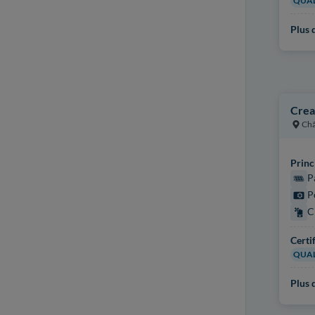
QUAL
Plus d
Crea
Châ
Princ
P
P
C
Certi
QUAL
Plus d