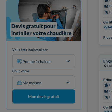
P
C
Certi
QUAL
Plus d
Vous êtes intéressé par
Engi
Pompe à chaleur
Châ
Pour votre
Princ
Ma maison
C
P
Mon devis gratuit
C
Certi