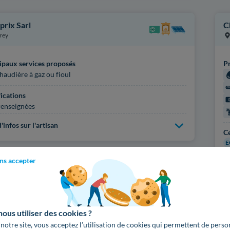
prix Sarl
C
rey
ipaux services proposés
Pr
haudière à gaz ou fioul
fications
enseignées
'infos sur l'artisan
Ce
E
ns accepter
Pl
Voir
1101
artisans d
us utiliser des cookies ?
 notre site, vous acceptez l’utilisation de cookies qui permettent de perso