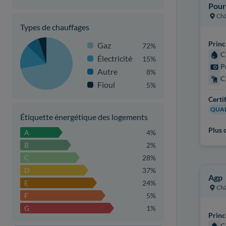
Pour
Châ
Types de chauffages
Princ
Gaz
72%
C
Électricité
15%
P
Autre
8%
C
Fioul
5%
Certi
QUAL
Étiquette énergétique des logements
Plus d
A
4%
B
2%
C
28%
D
37%
Agp
E
24%
Châ
F
5%
G
1%
Princ
C