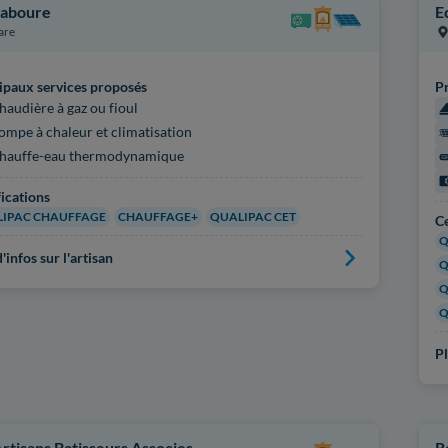
Laboure
E
are
ipaux services proposés
Pr
haudière à gaz ou fioul
ompe à chaleur et climatisation
hauffe-eau thermodynamique
fications
IPAC CHAUFFAGE
CHAUFFAGE+
QUALIPAC CET
Ce
Q
'infos sur l'artisan
Q
Q
Q
Pl
Artisans Batisseurs Associes
R