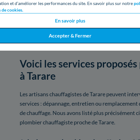
ation et d’améliorer les performances du site. En savoir plus sur notre
pol
n de cookies.
Voir
2259
artisans d
En savoir plus
Accepter & Fermer
Voici les services proposés 
à Tarare
Les artisans chauffagistes de Tarare peuvent inter
services : dépannage, entretien ou remplacement d
de chauffage. Nous avons listé plus précisément c
plombier chauffagiste proche de Tarare.