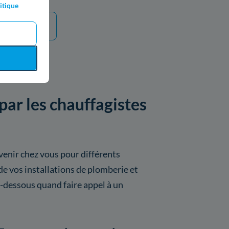
itique
e plus
par les chauffagistes
venir chez vous pour différents
e vos installations de plomberie et
i-dessous quand faire appel à un