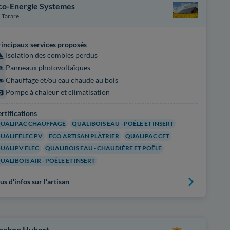
co-Energie Systemes
Tarare
incipaux services proposés
Isolation des combles perdus
Panneaux photovoltaïques
Chauffage et/ou eau chaude au bois
Pompe à chaleur et climatisation
rtifications
UALIPAC CHAUFFAGE
QUALIBOIS EAU - POÊLE ET INSERT
UALIFELEC PV
ECO ARTISAN PLÂTRIER
QUALIPAC CET
UALIPV ELEC
QUALIBOIS EAU - CHAUDIÈRE ET POÊLE
UALIBOIS AIR - POÊLE ET INSERT
us d'infos sur l'artisan
ochon Hubert