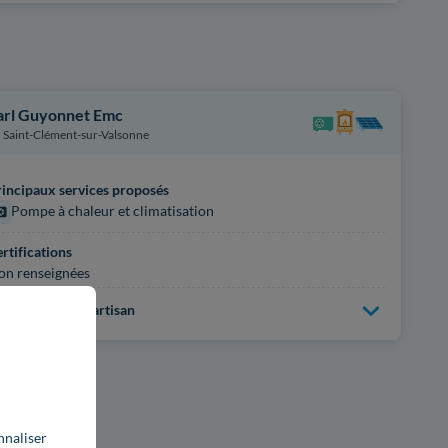
arl Guyonnet Emc
Saint-Clément-sur-Valsonne
incipaux services proposés
Pompe à chaleur et climatisation
rtifications
on renseignées
us d'infos sur l'artisan
nnaliser