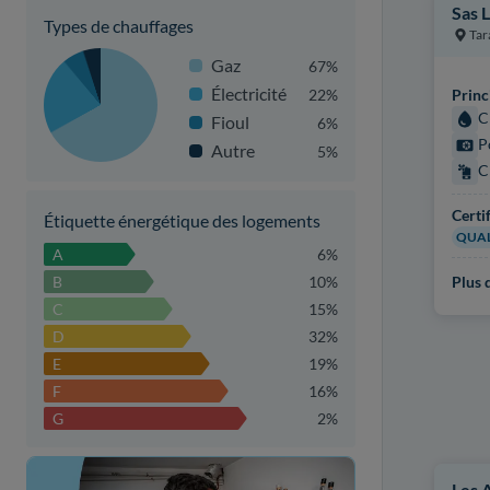
Sas 
Types de chauffages
Tar
Gaz
67%
Électricité
22%
Princ
C
Fioul
6%
P
Autre
5%
C
Certi
Étiquette énergétique des logements
QUAL
A
6%
B
10%
Plus d
C
15%
D
32%
E
19%
F
16%
G
2%
Les 