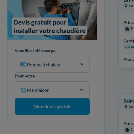
Tar
Princ
P
Certi
QUAL
Vous êtes intéressé par
Plus d
Pompe à chaleur
Pour votre
Ma maison
Salm
Mon devis gratuit
Tar
Princ
C