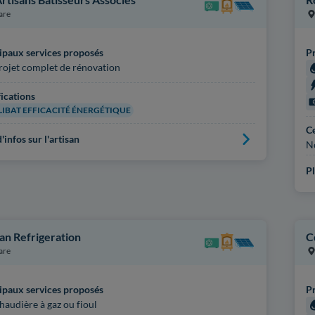
are
ipaux services proposés
Pr
rojet complet de rénovation
fications
IBAT EFFICACITÉ ÉNERGÉTIQUE
Ce
'infos sur l'artisan
N
Pl
an Refrigeration
C
are
ipaux services proposés
Pr
haudière à gaz ou fioul