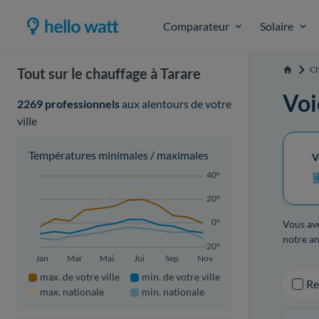
Comparateur
Solaire
Ch
Tout sur le chauffage à Tarare
Accueil
Voi
2269 professionnels
aux alentours de votre
ville
Températures minimales / maximales
V
40°
20°
0°
Vous ave
notre an
-20°
Jan
Mar
Mai
Jui
Sep
Nov
max. de votre ville
min. de votre ville
R
max. nationale
min. nationale