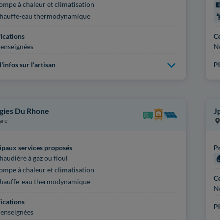
ompe à chaleur et climatisation
hauffe-eau thermodynamique
fications
Ce
enseignées
N
'infos sur l'artisan
Pl
gies Du Rhone
J
are
ipaux services proposés
Pr
haudière à gaz ou fioul
ompe à chaleur et climatisation
Ce
hauffe-eau thermodynamique
N
fications
Pl
enseignées