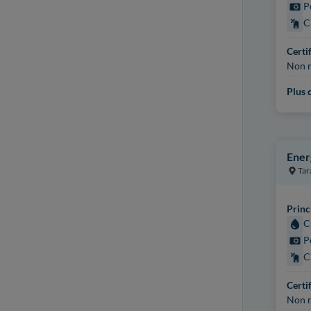
P
C
Certi
Non r
Plus d
Ener
Tar
Princ
C
P
C
Certi
Non r