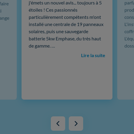
j'émets un nouvel avis... toujours à 5
parf
faire
étoiles ! Ces passionnés
produ
i
particulièrement compétents m'ont
cons
hange
installé une centrale de 19 panneaux
L'in
solaires, puis une sauvegarde
coffr
batterie 5kw Emphase, du très haut
L'éq
de gamme. …
doss
Lire la suite