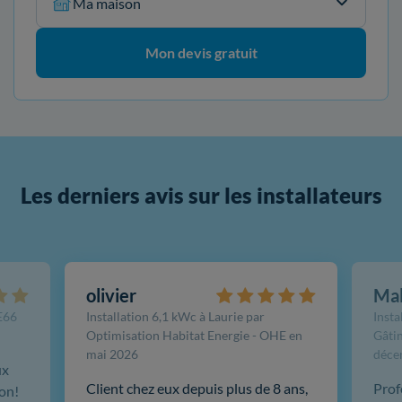
Ma maison
Mon devis gratuit
Les derniers avis sur les installateurs
olivier
Ma
FE66
Installation 6,1 kWc à Laurie par
Insta
Optimisation Habitat Energie - OHE en
Gâtin
mai 2026
déce
ux
Client chez eux depuis plus de 8 ans,
Prof
ion!