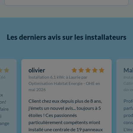
Les derniers avis sur les installateurs
olivier
Ma
FE66
Installation 6,1 kWc à Laurie par
Insta
Optimisation Habitat Energie - OHE en
Gâtin
mai 2026
déce
ux
Client chez eux depuis plus de 8 ans,
Prof
ion!
j'émets un nouvel avis... toujours à 5
parf
faire
étoiles ! Ces passionnés
produ
i
particulièrement compétents m'ont
cons
hange
installé une centrale de 19 panneaux
L'in