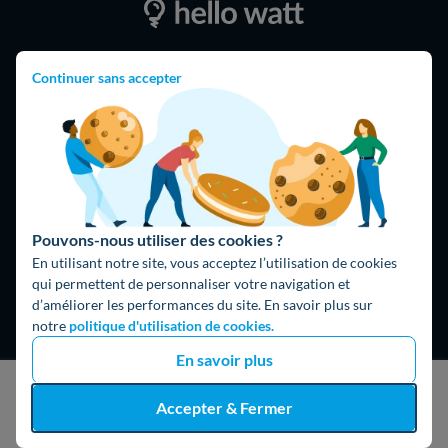
4,9
/5
Continuer sans accepter
16474 avis
Google
Pouvons-nous utiliser des cookies ?
En utilisant notre site, vous acceptez l’utilisation de cookies
qui permettent de personnaliser votre navigation et
d’améliorer les performances du site. En savoir plus sur
notre
politique d'utilisation de cookies.
En savoir plus
Hello What ?
J'obtiens un devis gratuit
Accepter & Fermer
Blog
L'équipe de rédaction