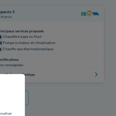
spaces 3
Brignais
incipaux services proposés
Chaudière à gaz ou fioul
Pompe à chaleur et climatisation
Chauffe-eau thermodynamique
rtifications
on renseignées
us d'infos sur l'artisan
e plus
nnaliser