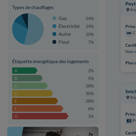
Peyt
Types de chauffages
Bri
Gaz
54%
Électricité
29%
Princ
C
Autre
10%
Fioul
7%
Certi
Non r
Étiquette énergétique des logements
Plus d
A
2%
B
5%
C
28%
Seic
D
30%
Bri
E
28%
F
6%
Princ
G
1%
P
Certi