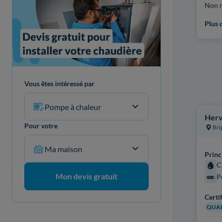
Non r
Plus d
Vous êtes intéressé par
Pompe à chaleur
Herv
Pour votre
Bri
Ma maison
Princ
C
Mon devis gratuit
P
Certi
QUAL