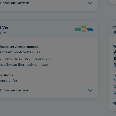
'infos sur l'artisan
t Vie
M
gnais
ipaux services proposés
Pr
anneaux photovoltaïques
ompe à chaleur et climatisation
hauffe-eau thermodynamique
fications
Ce
enseignées
E
Q
'infos sur l'artisan
Q
Pl