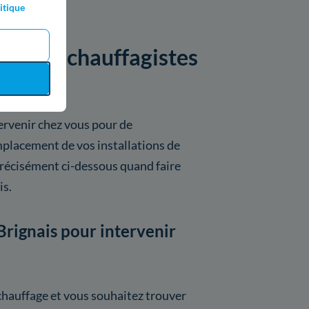
itique
par les chauffagistes
ervenir chez vous pour de
placement de vos installations de
précisément ci-dessous quand faire
is.
Brignais pour intervenir
chauffage et vous souhaitez trouver