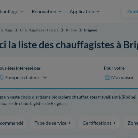
hauffage
Rénovation
Application
J'obt
auffage
Chauffagistes en France
Rhône
Brignais
ci la liste des chauffagistes à Br
ous êtes intéressé par
Pour votre
Pompe à chaleur
Ma maison
z un vaste choix d'artisans plombiers chauffagistes travaillant à (Rhône)
nuaire de chauffagistes de Brignais.
ecommandé
Type de service
Certifications
Zone