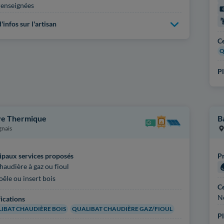
enseignées
'infos sur l'artisan
Ce
Q
Pl
e Thermique
B
gnais
ipaux services proposés
Pr
haudière à gaz ou fioul
oêle ou insert bois
Ce
N
fications
IBAT CHAUDIÈRE BOIS
QUALIBAT CHAUDIÈRE GAZ/FIOUL
Pl