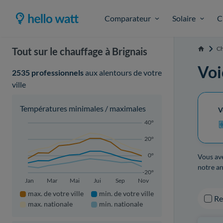
Comparateur
Solaire
C
Ch
Tout sur le chauffage à Brignais
Accueil
Voi
2535 professionnels
aux alentours de votre
ville
Températures minimales / maximales
V
40°
20°
0°
Vous ave
notre an
-20°
Jan
Mar
Mai
Jui
Sep
Nov
max. de votre ville
min. de votre ville
R
max. nationale
min. nationale