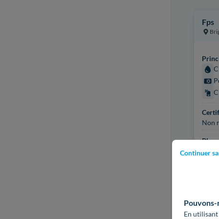
Fps
Bri
Princ
C
P
C
Certi
Non r
Plus d
Continuer sa
Pouvons-no
En utilisant