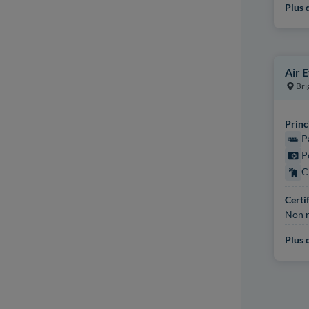
Plus d
Air E
Bri
Princ
P
P
C
Certi
Non r
Plus d