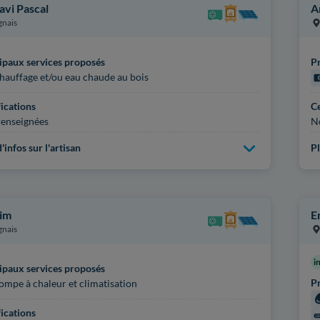
avi Pascal
A
gnais
ipaux services proposés
Pr
hauffage et/ou eau chaude au bois
fications
Ce
enseignées
N
'infos sur l'artisan
Pl
lim
E
gnais
i
ipaux services proposés
Pr
ompe à chaleur et climatisation
fications