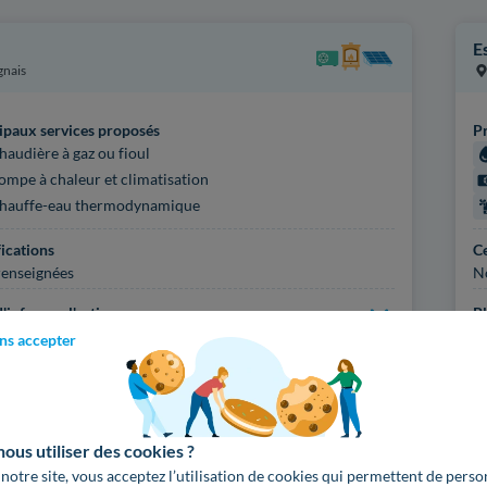
E
gnais
ipaux services proposés
Pr
haudière à gaz ou fioul
ompe à chaleur et climatisation
hauffe-eau thermodynamique
fications
Ce
enseignées
N
'infos sur l'artisan
Pl
ns accepter
Voir
2525
artisans d
us utiliser des cookies ?
 notre site, vous acceptez l’utilisation de cookies qui permettent de perso