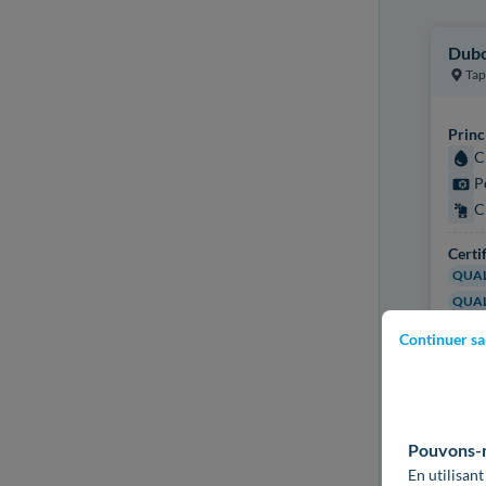
Dubo
Tap
Princ
C
P
C
Certi
QUAL
QUAL
Continuer sa
Plus d
Pouvons-no
En utilisant