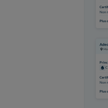
Certi
Non r
Plus d
Adec
Mo
Princ
C
Certi
Non r
Plus d