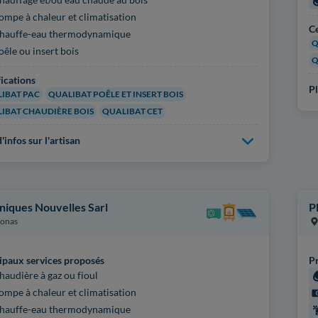
ompe à chaleur et climatisation
Ce
hauffe-eau thermodynamique
Q
oêle ou insert bois
Q
fications
Pl
IBAT PAC
QUALIBAT POÊLE ET INSERT BOIS
IBAT CHAUDIÈRE BOIS
QUALIBAT CET
'infos sur l'artisan
niques Nouvelles Sarl
P
onas
ipaux services proposés
Pr
haudière à gaz ou fioul
ompe à chaleur et climatisation
hauffe-eau thermodynamique