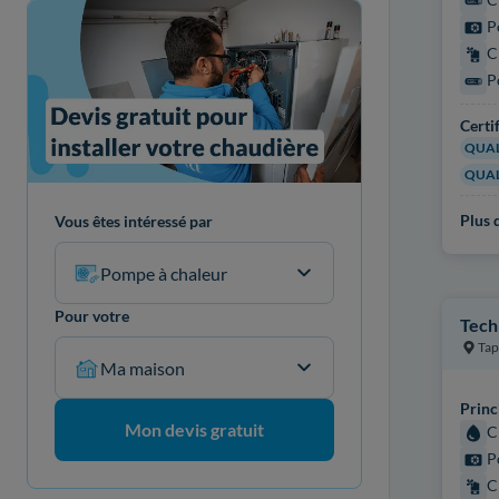
P
C
P
Certi
QUAL
QUAL
Plus d
Vous êtes intéressé par
Pompe à chaleur
Pour votre
Tech
Tap
Ma maison
Princ
Mon devis gratuit
C
P
C