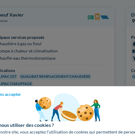
euf Xavier
D
onas
ipaux services proposés
Pr
haudière à gaz ou fioul
ompe à chaleur et climatisation
hauffe-eau thermodynamique
fications
Ce
IPAC CET
QUALIBAT REMPLACEMENT CHAUDIÈRE
Q
IPAC CHAUFFAGE
Pl
ns accepter
'infos sur l'artisan
Voir
2275
artisans d
us utiliser des cookies ?
 notre site, vous acceptez l’utilisation de cookies qui permettent de perso