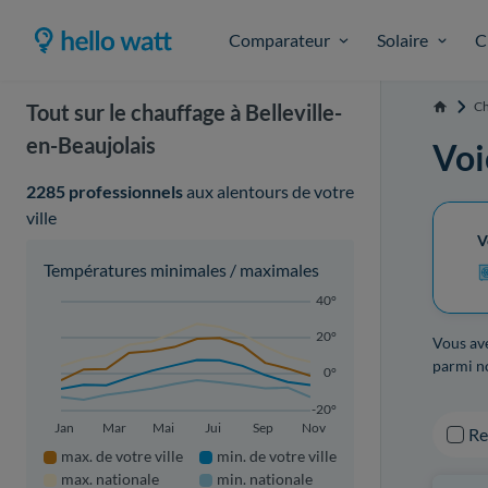
Comparateur
Solaire
C
Ch
Tout sur le chauffage à Belleville-
Accueil
en-Beaujolais
Voi
2285 professionnels
aux alentours de votre
ville
V
Températures minimales / maximales
40°
20°
Vous ave
parmi no
0°
-20°
Jan
Mar
Mai
Jui
Sep
Nov
R
max. de votre ville
min. de votre ville
max. nationale
min. nationale