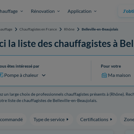
hauffage
Rénovation
Application
J'obt
auffage
Chauffagistes en France
Rhône
Belleville-en-Beaujolais
ci la liste des chauffagistes à Be
ous êtes intéressé par
Pour votre
Pompe à chaleur
Ma maison
z un large choix de professionnels chauffagistes présents à (Rhône). Rec
tre liste de chauffagistes de Belleville-en-Beaujolais.
ecommandé
Type de service
Certifications
Zone