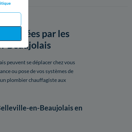
itique
proposées par les
en-Beaujolais
lais peuvent se déplacer chez vous
nance ou pose de vos systèmes de
un plombier chauffagiste aux
Belleville-en-Beaujolais en