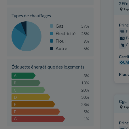
2Efc 
Tap
Types de chauffages
Princ
Gaz
57%
P
Électricité
28%
P
Fioul
9%
C
Autre
6%
Certi
QUAL
Étiquette énergétique des logements
Plus d
A
3%
B
13%
C
20%
D
30%
Cgc
E
28%
Tap
F
5%
G
1%
Princ
C