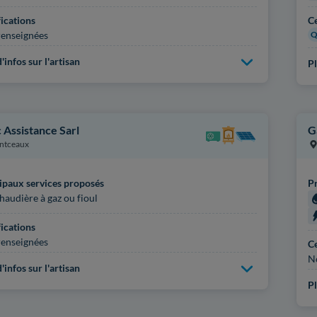
fications
Ce
enseignées
Q
'infos sur l'artisan
Pl
 Assistance Sarl
G
ntceaux
ipaux services proposés
Pr
haudière à gaz ou fioul
fications
enseignées
Ce
N
'infos sur l'artisan
Pl