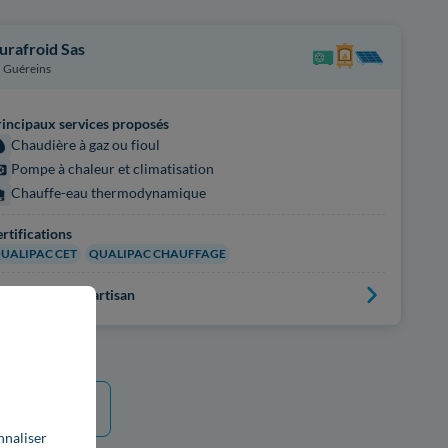
urafroid Sas
Guéreins
incipaux services proposés
Chaudière à gaz ou fioul
Pompe à chaleur et climatisation
Chauffe-eau thermodynamique
rtifications
UALIPAC CET
QUALIPAC CHAUFFAGE
us d'infos sur l'artisan
e plus
nnaliser