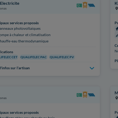
Electricite
K
onas
ipaux services proposés
Pr
anneaux photovoltaïques
ompe à chaleur et climatisation
hauffe-eau thermodynamique
Ce
N
fications
IFELEC CET
QUALIFELEC PAC
QUALIFELEC PV
Pl
'infos sur l'artisan
M
onas
ipaux services proposés
Pr
hauffage et/ou eau chaude au bois