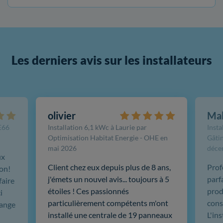
Les derniers avis sur les installateurs
olivier
Ma
FE66
Installation 6,1 kWc à Laurie par
Insta
Optimisation Habitat Energie - OHE en
Gâtin
mai 2026
déce
ux
Client chez eux depuis plus de 8 ans,
Prof
ion!
j'émets un nouvel avis... toujours à 5
parf
faire
étoiles ! Ces passionnés
produ
i
particulièrement compétents m'ont
cons
hange
installé une centrale de 19 panneaux
L'in