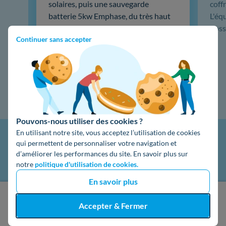
solaires, puis une sauvegarde
coffr
batterie 5kw Emphase, du très haut
L'éq
de gamme. …
doss
Continuer sans accepter
Lire la suite
Pouvons-nous utiliser des cookies ?
En utilisant notre site, vous acceptez l’utilisation de cookies
qui permettent de personnaliser votre navigation et
d’améliorer les performances du site. En savoir plus sur
notre
politique d'utilisation de cookies.
En savoir plus
J'obtiens un devis gratuit
Accepter & Fermer